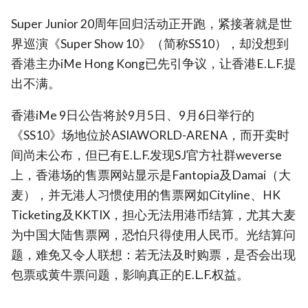
Super Junior 20周年回归活动正开跑，紧接著就是世
界巡演《Super Show 10》（简称SS10），却没想到
香港主办iMe Hong Kong已先引争议，让香港E.L.F.提
出不满。
香港iMe 9日公告将於9月5日、9月6日举行的
《SS10》场地位於ASIAWORLD-ARENA，而开卖时
间尚未公布，但已有E.L.F.发现SJ官方社群weverse
上，香港场的售票网站显示是Fantopia及Damai（大
麦），并无港人习惯使用的售票网如Cityline、HK
Ticketing及KKTIX，担心无法用港币结算，尤其大麦
为中国大陆售票网，恐怕只得使用人民币。光结算问
题，难免又令人联想：若无法及时购票，是否会出现
包票或黄牛票问题，影响真正的E.L.F.权益。