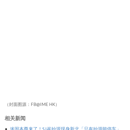
（封面图源：FB@IME HK）
相关新闻
迷因本尊来了！SJ崔始源现身新北「只有始源能停车」