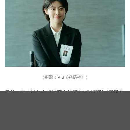
（图源：Viu《好搭档》）
另外，南志铉与文相敏正在拍摄的KBS新剧《恩爱的
盗贼大人》，该剧讲述的是偶然成爲盗贼的女人和追
逐她的朝鲜大君，灵魂互换后相互救援和守护的浪漫
喜剧史剧。