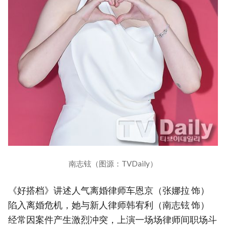
南志铉（图源：TVDaily）
《好搭档》讲述人气离婚律师车恩京（张娜拉 饰）
陷入离婚危机，她与新人律师韩宥利（南志铉 饰）
经常因案件产生激烈冲突，上演一场场律师间职场斗