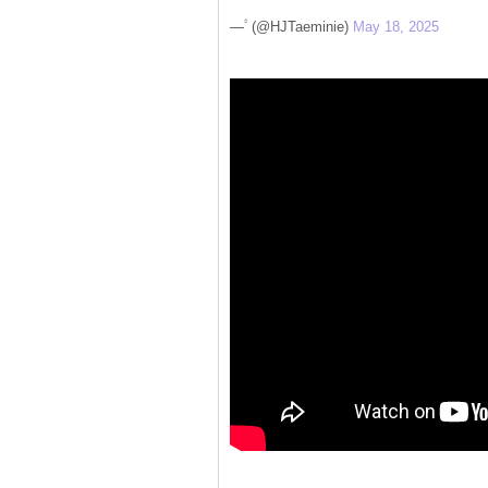
— ۟ (@HJTaeminie)
May 18, 2025