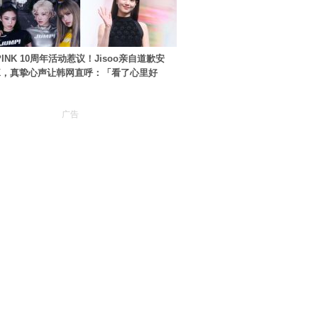
PINK 10周年活动惹议！Jisoo亲自道歉安
NK，真挚心声让韩网直呼：「看了心里好
广告