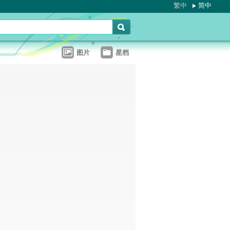
繁中
简中
图片
星档