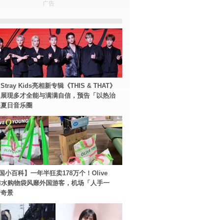
广告
tray Kids亮相新专辑《THIS & THAT》
！展现多才全能与满满自信，预告「以热治
裂夏日音乐圈
国小百科】一年半狂卖178万个！Olive
g防水购物袋风靡外国游客，机场「人手一
新奇景