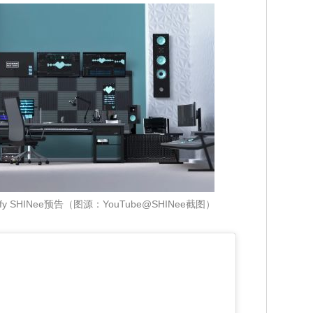
》Fluffy SHINee预告（图源：YouTube@SHINee截图）