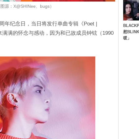
图源：X@SHINee、bugs）
17周年纪念日，当日将发行单曲专辑《Poet |
BLACK
慰BLI
带来满满的怀念与感动，因为和已故成员钟铉（1990
暖」