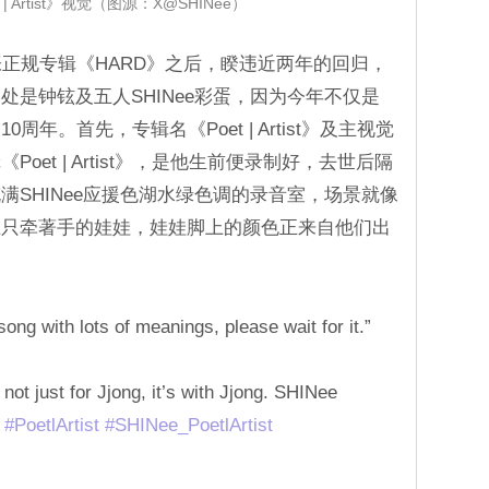
t | Artist》视觉（图源：X@SHINee）
第八张正规专辑《HARD》之后，睽违近两年的回归，
是钟铉及五人SHINee彩蛋，因为今年不仅是
 10周年。首先，专辑名《Poet | Artist》及主视觉
et | Artist》，是他生前便录制好，去世后隔
满SHINee应援色湖水绿色调的录音室，场景就像
五只牵著手的娃娃，娃娃脚上的颜色正来自他们出
song with lots of meanings, please wait for it.”
not just for Jjong, it’s with Jjong. SHINee
#PoetlArtist
#SHINee_PoetlArtist