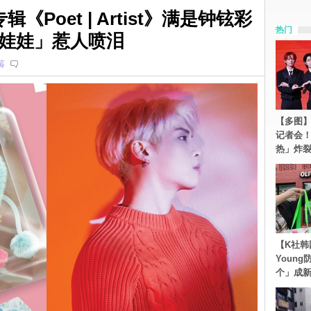
辑《Poet | Artist》满是钟铉彩
热门
娃娃」惹人喷泪
莓
【多图】S
记者会
热」炸
【K社韩
Youn
个」成