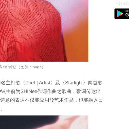
下载KSD
INee 钟铉（图源：bugs）
名主打歌〈Poet | Artist〉及〈Starlight〉两首歌
t〉即钟铉生前为SHINee作词作曲之歌曲，歌词传达出
与诗意的表达不仅能应用於艺术作品，也能融入日
」。