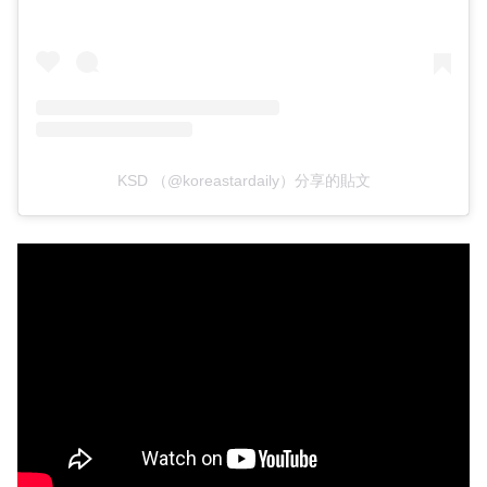
KSD （@koreastardaily）分享的貼文