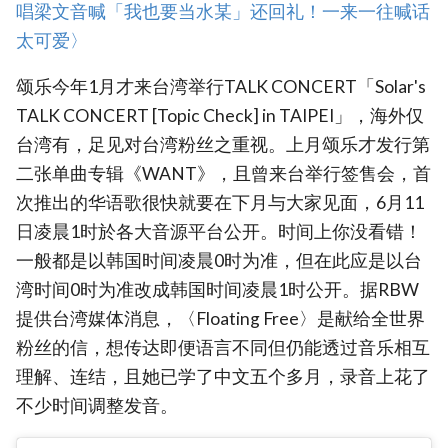
唱梁文音喊「我也要当水某」还回礼！一来一往喊话
太可爱〉‎
颂乐今年1月才来台湾举行TALK CONCERT「Solar's
TALK CONCERT [Topic Check] in TAIPEI」，海外仅
台湾有，足见对台湾粉丝之重视。上月颂乐才发行第
二张单曲专辑《WANT》，且曾来台举行签售会，首
次推出的华语歌很快就要在下月与大家见面，6月11
日凌晨1时於各大音源平台公开。时间上你没看错！
一般都是以韩国时间凌晨0时为准，但在此应是以台
湾时间0时为准改成韩国时间凌晨1时公开。据RBW
提供台湾媒体消息，〈Floating Free〉是献给全世界
粉丝的信，想传达即便语言不同但仍能透过音乐相互
理解、连结，且她已学了中文五个多月，录音上花了
不少时间调整发音。