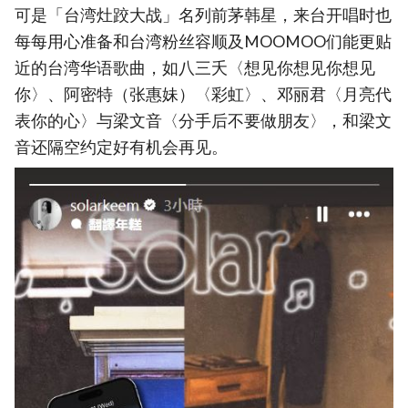
可是「台湾灶跤大战」名列前茅韩星，来台开唱时也
每每用心准备和台湾粉丝容顺及MOOMOO们能更贴
近的台湾华语歌曲，如八三夭〈想见你想见你想见
你〉、阿密特（张惠妹）〈彩虹〉、邓丽君〈月亮代
表你的心〉与梁文音〈分手后不要做朋友〉，和梁文
音还隔空约定好有机会再见。