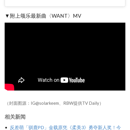
▼附上颂乐最新曲〈WANT〉MV
（封面图源：IG@solarkeem、RBW提供TV Daily）
相关新闻
反差萌「驯鹿PD」金载原凭《柔美3》勇夺新人奖！今