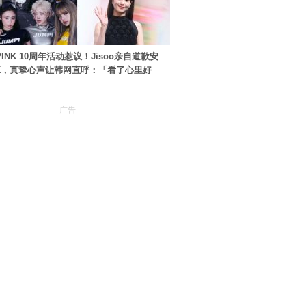
PINK 10周年活动惹议！Jisoo亲自道歉安
NK，真挚心声让韩网直呼：「看了心里好
广告