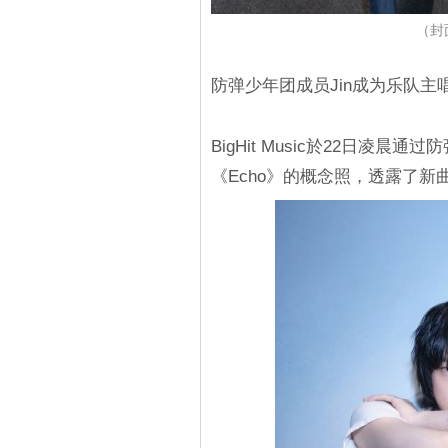
（封面
防弹少年团成员Jin成为乐队主
BigHit Music於22日凌晨
《Echo》的概念照，透露了新