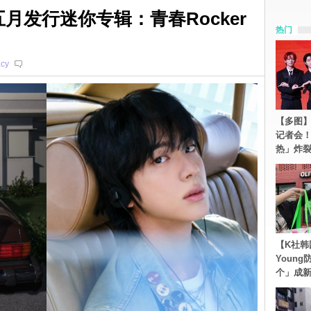
五月发行迷你专辑：青春Rocker
热门
acy
【多图】S
记者会
热」炸
【K社韩
Youn
个」成