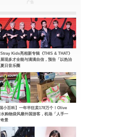
广告
tray Kids亮相新专辑《THIS & THAT》
！展现多才全能与满满自信，预告「以热治
裂夏日音乐圈
国小百科】一年半狂卖178万个！Olive
g防水购物袋风靡外国游客，机场「人手一
新奇景