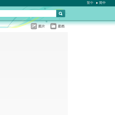
繁中
简中
图片
星档