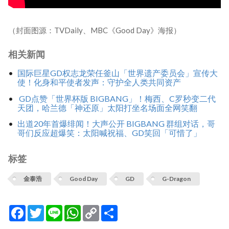
（封面图源：TVDaily、MBC《Good Day》海报）
相关新闻
国际巨星GD权志龙荣任釜山「世界遗产委员会」宣传大
使！化身和平使者发声：守护全人类共同资产
GD点赞「世界杯版 BIGBANG」！梅西、C罗秒变二代
天团，哈兰德「神还原」太阳打坐名场面全网笑翻
出道20年首爆绯闻！大声公开 BIGBANG 群组对话，哥
哥们反应超爆笑：太阳喊祝福、GD笑回「可惜了」
标签
金泰浩
Good Day
GD
G-Dragon
Facebook
Twitter
Line
WhatsApp
Copy
分
Link
享