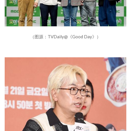
（图源：TVDaily@《Good Day》）