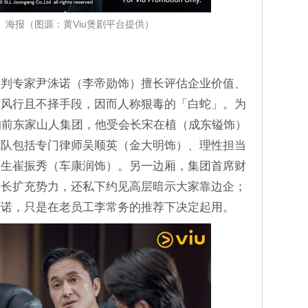
》海报（图源：黄Viu煲剧平台提供）
谈判专家尹洙诺（李帝勋饰）擅长评估企业价值、
厉风行且不择手段，因而人称狠毒的「白蛇」。为
的前东家山人集团，他受会长宋在植（成东镒饰）
战队包括专门律师吴顺英（金大明饰）、理性担当
习生崔振秀（车康润饰）。另一边厢，集团首席财
会长扩充势力，还私下约见高层暗示大家靠边企；
洙诺，只是在老员工李常务的推荐下决定起用。