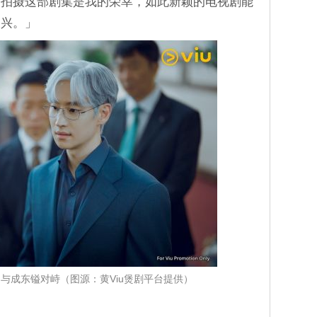
起拍摄这部剧集是我的荣幸，如此新颖的电视剧能
高兴。」
与成东镒对峙（图源：黄Viu煲剧平台提供）