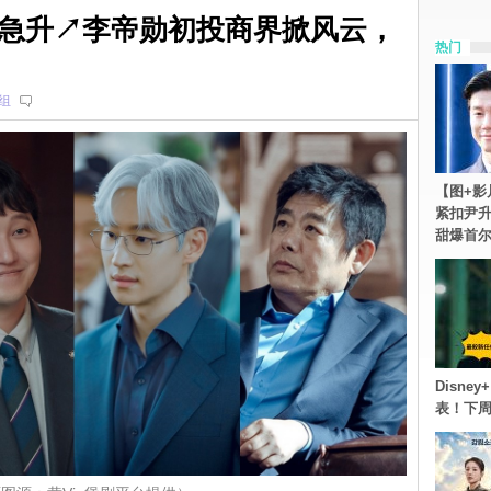
急升↗李帝勋初投商界掀风云，
热门
组
【图+影
紧扣尹升
甜爆首
Disn
表！下