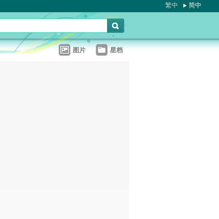
繁中
简中
图片
星档