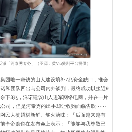
派「河泰秀专务」（图源：黄Viu煲剧平台提供）
集团唯一赚钱的山人建设填补7兆资金缺口，惟会
洙诺和团队四出与公司内外谈判，最终成功以接近9
余下3兆，洙诺建议山人进军网络电商，并在一片
游戏公司，但是河泰秀的出手却让收购面临告吹⋯⋯
少网民大赞题材新鲜、够火药味：「后面越来越有
早前李帝勋也在发布会上表示：「能够与我尊敬已