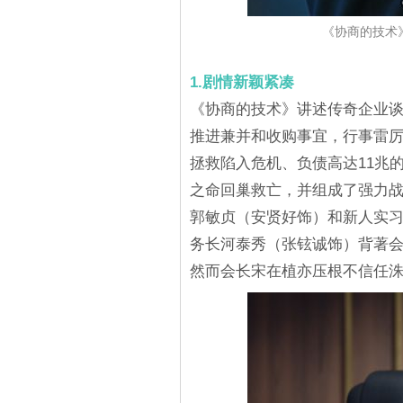
《协商的技术
1.剧情新颖紧凑
《协商的技术》讲述传奇企业
推进兼并和收购事宜，行事雷
拯救陷入危机、负债高达11兆
之命回巢救亡，并组成了强力
郭敏贞（安贤好饰）和新人实
务长河泰秀（张铉诚饰）背著
然而会长宋在植亦压根不信任