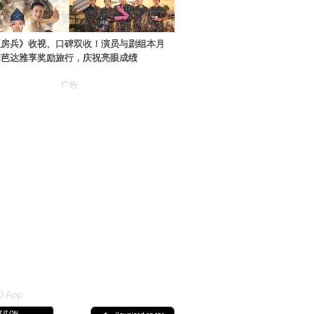
伙房兵》收视、口碑双收！演员与剧组本月
国芭达雅享奖励旅行，庆祝亮眼成绩
广告
 App