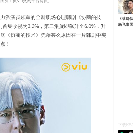
图源：黄Viu煲剧平台提供）
实力派演员领军的全新职场心理韩剧《协商的技
《菜鸟
底飞泰
首集收视为3.3%，第二集旋即飙升至6.0%，升
到底《协商的技术》凭藉甚么原因在一片韩剧中突
看点！
下载KSD