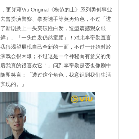
凭藉Viu Original《模范的士》系列勇创事业
过去曾扮演警察、拳赛选手等英勇角色，不过「进
为了新剧换上一头突破性白发，造型震撼观众眼
新鲜」、「一头白发仍然童颜」！对此李帝勋直言
，我很渴望展现自己全新的一面，不过一开始对於
，演戏会很困难；不过这是一个神秘而有意义的角
最后我真的很喜欢它！」问到李帝勋是否也像剧中
他随即笑言：「透过这个角色，我意识到我们生活
来实现的。」