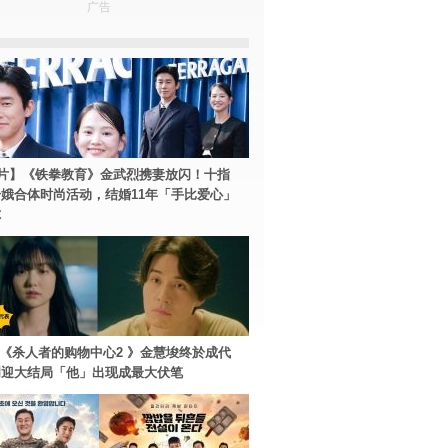
广告
片】《铁拳教育》金武烈携妻放闪！十指
娥合体时尚活动，结婚11年「手比爱心」
尔
ey+《杀人者的购物中心2 》金慧埈终於成代
周迎大结局「他」出现成最大伏笔