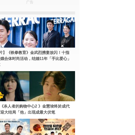
广告
片】《铁拳教育》金武烈携妻放闪！十指
娥合体时尚活动，结婚11年「手比爱心」
尔
ey+《杀人者的购物中心2 》金慧埈终於成代
周迎大结局「他」出现成最大伏笔