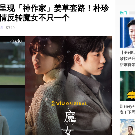
呈现「神作家」姜草套路！朴珍
热门
情反转魔女不只一个
组
10
【图+影
紧扣尹升
甜爆首
Disn
表！下