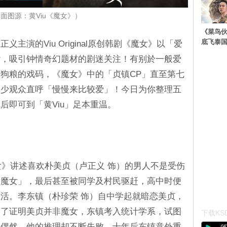
面图源：黄Viu《魔女》）
《菜鸟
底飞泰
主演的Viu Original原创韩剧《魔女》以「爱
袭，吸引钟情奇幻题材的剧迷关注！有别於一般爱
狗粮的戏码，《魔女》中的「贞镇CP」直至第七
不少观众直呼「慢慢来比较爱」！今日为你整理五
后即可到「黄Viu」足本重温。
韩剧《魔女》讲述喜欢朴美贞（卢正义 饰）的男人不是受伤
「魔女」，最后甚至被同学及村民驱赶，高中时便
活。李东镇（朴珍荣 饰）自中学起就暗恋美贞，
为了证明美贞并非魔女，东镇考入统计学系，试图
下载KSD
是偶然，他的推理却不断失败。十年后东镇意外重