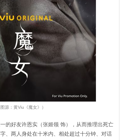
图源：黄Viu《魔女》）
一的好友许恩实（张姬领 饰），从而推理出死亡
名字、两人身处在十米内、相处超过十分钟、对话