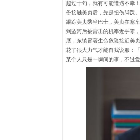
超过十句，就有可能遭遇不幸
份接触美贞后，先是扭伤脚踝
跟踪美贞乘坐巴士，美贞在塞
到坠河后被雷击的机率近乎零
展，东镇冒著生命危险接近美
花了很大力气才能自我说服：
某个人只是一瞬间的事，不过