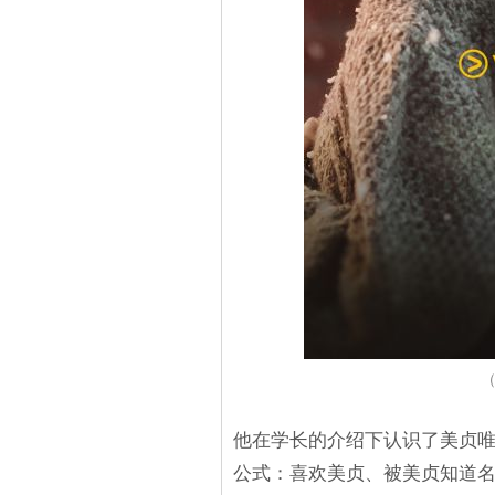
（
他在学长的介绍下认识了美贞唯
公式：喜欢美贞、被美贞知道