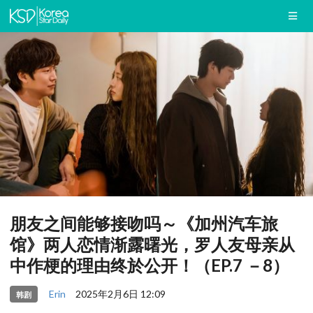
朋友之间能够接吻吗～《加州汽车旅
馆》两人恋情渐露曙光，罗人友母亲从
中作梗的理由终於公开！（EP.7 －8）
Erin
2025年2月6日 12:09
韩剧