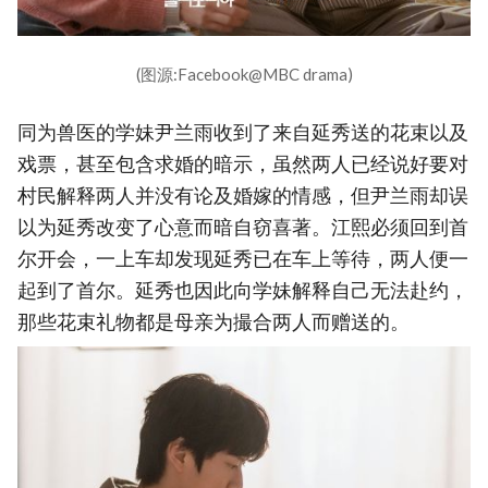
(图源:Facebook@MBC drama)
同为兽医的学妹尹兰雨收到了来自延秀送的花束以及
戏票，甚至包含求婚的暗示，虽然两人已经说好要对
村民解释两人并没有论及婚嫁的情感，但尹兰雨却误
以为延秀改变了心意而暗自窃喜著。江熙必须回到首
尔开会，一上车却发现延秀已在车上等待，两人便一
起到了首尔。延秀也因此向学妹解释自己无法赴约，
那些花束礼物都是母亲为撮合两人而赠送的。