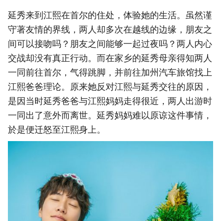
延秀来到江熙在首尔的住处，体验她的生活。虽然谨
守著友情的界线，两人却多次在越线的边缘，朋友之
间可以接吻吗？朋友之间能够一起过夜吗？两人内心
交战却没有真正行动。而在家乡的延秀母亲得知两人
一同前往首尔，气得跳脚，并前往加州汽车旅馆找上
江熙爸爸理论。原来她反对江熙与延秀交往的原因，
是因当时延秀爸爸与江熙妈妈走得很近，两人出游时
一同出了意外而离世。延秀妈妈难以原谅这件事情，
於是便迁怒至江熙身上。