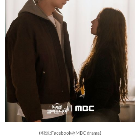
(图源:Facebook@MBC drama)