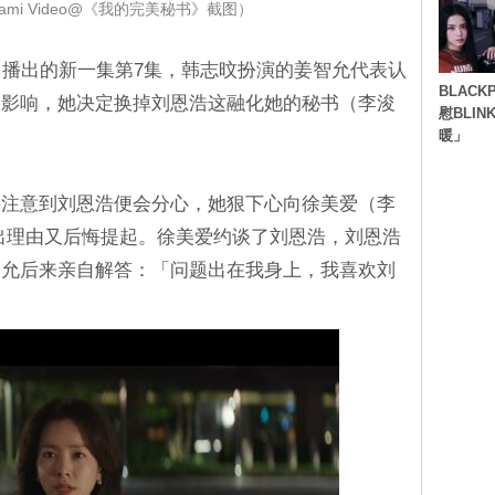
mi Video@《我的完美秘书》截图）
）播出的新一集第7集，韩志旼扮演的姜智允代表认
BLACK
被影响，她决定换掉刘恩浩这融化她的秘书（李浚
慰BLI
暖」
要注意到刘恩浩便会分心，她狠下心向徐美爱（李
出理由又后悔提起。徐美爱约谈了刘恩浩，刘恩浩
智允后来亲自解答：「问题出在我身上，我喜欢刘