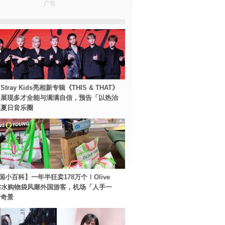
广告
tray Kids亮相新专辑《THIS & THAT》
！展现多才全能与满满自信，预告「以热治
裂夏日音乐圈
国小百科】一年半狂卖178万个！Olive
g防水购物袋风靡外国游客，机场「人手一
新奇景