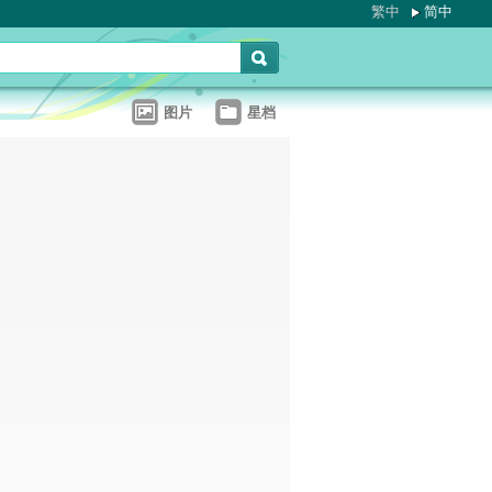
繁中
简中
图片
星档