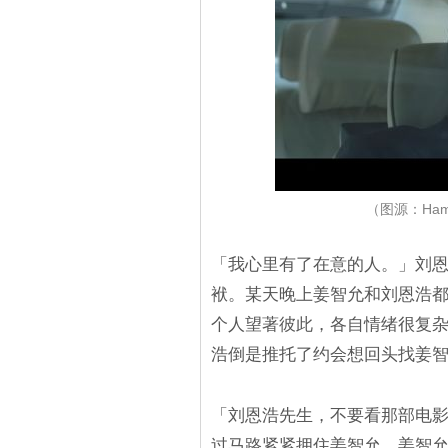
（图源：Ham
「我心里有了在意的人。」刘
袱。某天晚上姜智允和刘恩浩
个人望著彼此，各自情绪很复
浩倒是推托了约会想回头找姜
「刘恩浩先生，不要看那部电
过马路紧紧拥住姜智允，姜智