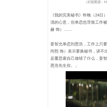
（封面图源：Ha
《我的完美秘书》昨晚（24日
清的心意，但单恋也导致工作
赫 饰）……
姜智允单恋刘恩浩，工作上只
尚熙 饰）表示要换秘书，讲不
反覆思索自己做错了什么，姜
恩浩先生你。」