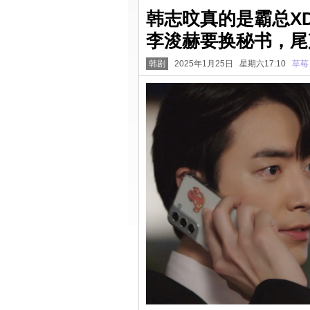
韩志旼真的是霸总XD
李浚赫要换秘书，尾
韩剧
2025年1月25日 星期六17:10
草莓