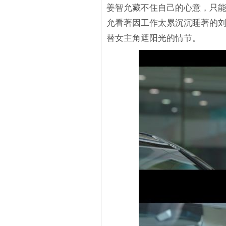
姜智允藏不住自己的心意，只
允看著因工作太累沉沉睡著的
替女主角遮阳光的情节。