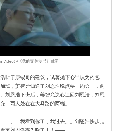
i Video@《我的完美秘书》截图）
恩浩听了康锡哥的建议，试著抛下心里认为的包
都加班，姜智允知道了刘恩浩晚点要「约会」，两
杂。刘恩浩下班后，姜智允决心追回刘恩浩，刘恩
智允，两人处在在大马路的两端。
影……」「我看到你了，我过去。」刘恩浩快步走
允看著刘恩浩率先吻了上去――