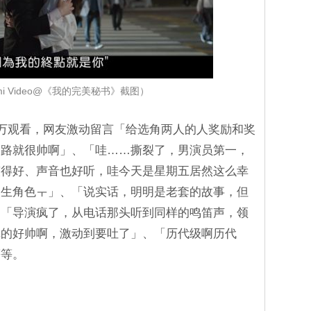
i Video@《我的完美秘书》截图）
0万观看，网友激动留言「给选角两人的人奖励和奖
走路就很帅啊」、「哇……撕裂了，男演员第一，
演得好、声音也好听，哇今天是星期五居然这么幸
人生角色ㅜ」、「说实话，明明是老套的故事，但
、「导演疯了，从电话那头听到同样的鸣笛声，领
真的好帅啊，激动到要吐了」、「历代级啊历代
等等。