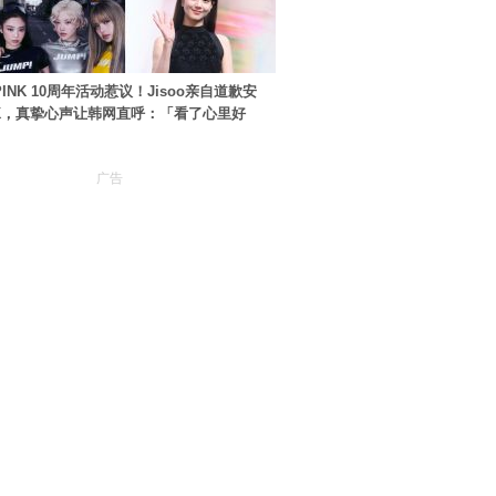
PINK 10周年活动惹议！Jisoo亲自道歉安
NK，真挚心声让韩网直呼：「看了心里好
广告