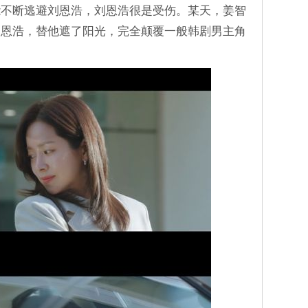
能不断逃避刘恩浩，刘恩浩很是受伤。某天，姜智
刘恩浩，替他遮了阳光，完全颠覆一般韩剧男主角