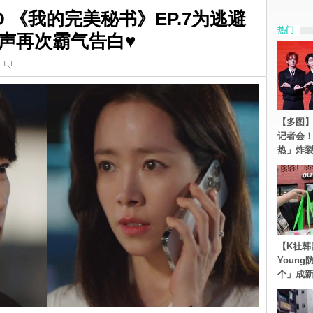
 《我的完美秘书》EP.7为逃避
热门
声再次霸气告白♥
【多图】S
记者会
热」炸
【K社韩
Youn
个」成