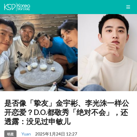
是否像「挚友」金宇彬、李光洙一样公
开恋爱？D.O.都敬秀「绝对不会」，还
透露：没见过申敏儿
Yuan
2025年1月24日 12:27
明星