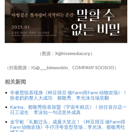
（图源：X@hivemediacorp）
（封面图源：IG@____kimwoobin、COMPANY SOOSOO）
相关新闻
辛睿恩惊喜现身《种豆得豆 做Farm得Farm 动物农场》！
扮老奶奶整人大成功 都敬秀、李光洙当场笑翻
Karina、都敬秀惊喜加盟《宇宙年糕店》！担任首尔店一
日工读生 李泳知一句话意外成真
金宇彬「礼貌过头」成最大笑点！《种豆得豆 做Farm得
Farm 动物农场》牛仔浮夸造型登场，李光洙、都敬秀吐