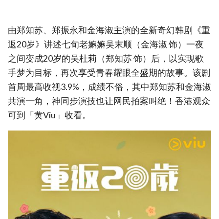
由郑知苏、郑振永和金海淑主演的全新奇幻韩剧《重
返20岁》讲述七旬老嫲嫲吴末顺（金海淑 饰）一夜
之间变成20岁的吴杜莉（郑知苏 饰）后，以实现歌
手梦为目标，再次享受青春耀眼全盛期的故事。该剧
首周最高收视3.9%，成绩不俗，其中郑知苏和金海淑
共演一角，神同步演技也让网民拍案叫绝！香港观众
可到「黄Viu」收看。