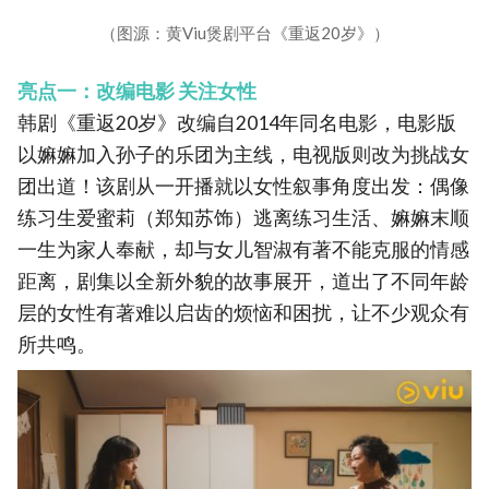
（图源：黄Viu煲剧平台《重返20岁》）
亮点一：改编电影 关注女性
韩剧《重返20岁》改编自2014年同名电影，电影版
以嫲嫲加入孙子的乐团为主线，电视版则改为挑战女
团出道！该剧从一开播就以女性叙事角度出发：偶像
练习生爱蜜莉（郑知苏饰）逃离练习生活、嫲嫲末顺
一生为家人奉献，却与女儿智淑有著不能克服的情感
距离，剧集以全新外貌的故事展开，道出了不同年龄
层的女性有著难以启齿的烦恼和困扰，让不少观众有
所共鸣。