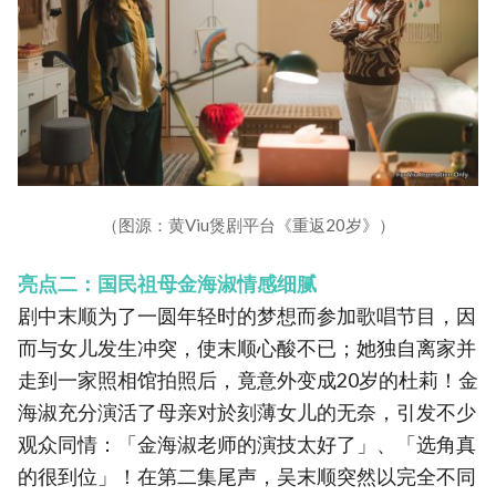
（图源：黄Viu煲剧平台《重返20岁》）
亮点二：国民祖母金海淑情感细腻
剧中末顺为了一圆年轻时的梦想而参加歌唱节目，因
而与女儿发生冲突，使末顺心酸不已；她独自离家并
走到一家照相馆拍照后，竟意外变成20岁的杜莉！金
海淑充分演活了母亲对於刻薄女儿的无奈，引发不少
观众同情：「金海淑老师的演技太好了」、「选角真
的很到位」！在第二集尾声，吴末顺突然以完全不同