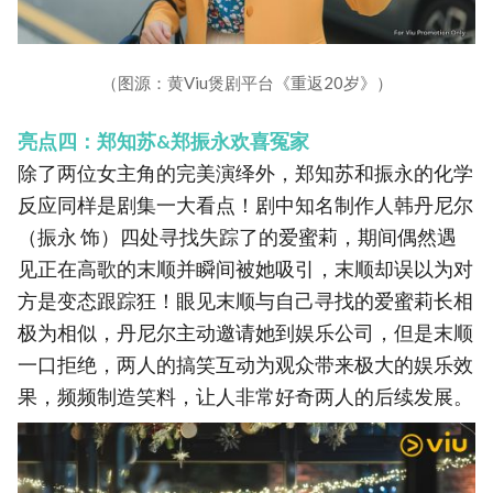
（图源：黄Viu煲剧平台《重返20岁》）
亮点四：郑知苏&郑振永欢喜冤家
除了两位女主角的完美演绎外，郑知苏和振永的化学
反应同样是剧集一大看点！剧中知名制作人韩丹尼尔
（振永 饰）四处寻找失踪了的爱蜜莉，期间偶然遇
见正在高歌的末顺并瞬间被她吸引，末顺却误以为对
方是变态跟踪狂！眼见末顺与自己寻找的爱蜜莉长相
极为相似，丹尼尔主动邀请她到娱乐公司，但是末顺
一口拒绝，两人的搞笑互动为观众带来极大的娱乐效
果，频频制造笑料，让人非常好奇两人的后续发展。