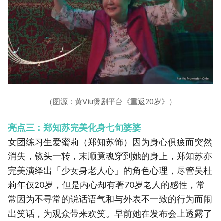
（图源：黄Viu煲剧平台《重返20岁》）
亮点三：郑知苏完美化身七旬婆婆
女团练习生爱蜜莉（郑知苏饰）因为身心俱疲而突然
消失，镜头一转，末顺竟魂穿到她的身上，郑知苏亦
完美演绎出「少女身老人心」的角色心理，尽管吴杜
莉年仅20岁，但是内心却有著70岁老人的感性，常
常因为不寻常的说话语气和与外表不一致的行为而闹
出笑话，为观众带来欢笑。早前她在发布会上透露了