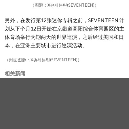
（图源：X@세븐틴(SEVENTEEN)）
另外，在发行第12张迷你专辑之前，SEVENTEEN 计
划从下个月12日开始在京畿道高阳综合体育园区的主
体育场举行为期两天的世界巡演，之后经过美国和日
本，在亚洲主要城市进行巡演活动。
（封面图源：X@세븐틴(SEVENTEEN)）
相关新闻
【最新】SEVENTEEN兵役全进度公开！珉奎9月开始替
代役、胜寛忙内DINO军乐队10月入伍
【图】全新恋综《我的剩余恋爱》制作发表会举行！李
世荣、郑容和、SEVENTEEN DK、崔睿娜组成主持阵容
SEVENTEEN 又有 2 人要入伍！DK、Vernon 兵役日程曝
光，预录内容备齐宠粉不间断