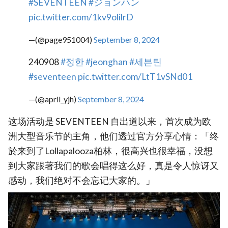
#SEVENTEEN
#ジョンハン
pic.twitter.com/1kv9olilrD
—(@page951004)
September 8, 2024
240908
#정한
#jeonghan
#세븐틴
#seventeen
pic.twitter.com/LtT1vSNd01
—(@april_yjh)
September 8, 2024
这场活动是 SEVENTEEN 自出道以来，首次成为欧
洲大型音乐节的主角，他们透过官方分享心情：「终
於来到了Lollapalooza柏林，很高兴也很幸福，没想
到大家跟著我们的歌会唱得这么好，真是令人惊讶又
感动，我们绝对不会忘记大家的。」