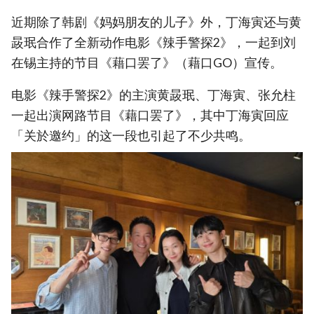
近期除了韩剧《妈妈朋友的儿子》外，丁海寅还与黄
晸珉合作了全新动作电影《辣手警探2》，一起到刘
在锡主持的节目《藉口罢了》（藉口GO）宣传。
电影《辣手警探2》的主演黄晸珉、丁海寅、张允柱
一起出演网路节目《藉口罢了》，其中丁海寅回应
「关於邀约」的这一段也引起了不少共鸣。