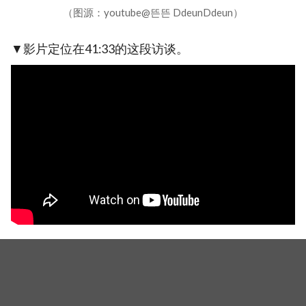
（图源：youtube@뜬뜬 DdeunDdeun）
▼影片定位在41:33的这段访谈。
《辣手警探2》讲述朴善宇（丁海寅 饰）作为忙内
加入老刑警徐道哲（黄晸珉 饰）带领的暴力犯罪调
查组后，开始追捕轰动世界的连环杀人犯，将於年9