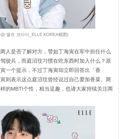
be@ 엘르 코리아_ELLE KOREA截图)
试两人是否了解对方，譬如丁海寅在军中担任什么
是驾驶兵，而庭沼玟习惯在吃东西时加入什么？原
海寅一个提示，不过丁海寅却立即回答出「香
海寅则表示这点庭沼玟曾经说过自己爱加香菜。两
样的MBTI个性，相当逗趣，也请大家持续关注两