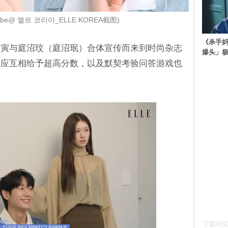
ube@ 엘르 코리아_ELLE KOREA截图)
《杀手妈
海寅与庭沼玟（庭沼珉）合体宣传而来到时尚杂志
爆头」
反应互相给予超高分数，以及默契考验问答游戏也
下载KSD