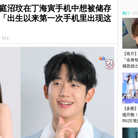
庭沼玟在丁海寅手机中想被储存
热门
「出生以来第一次手机里出现这
1
【有片】
「全身
福音战
【多图】《
毯开跑！Re
RIIZE