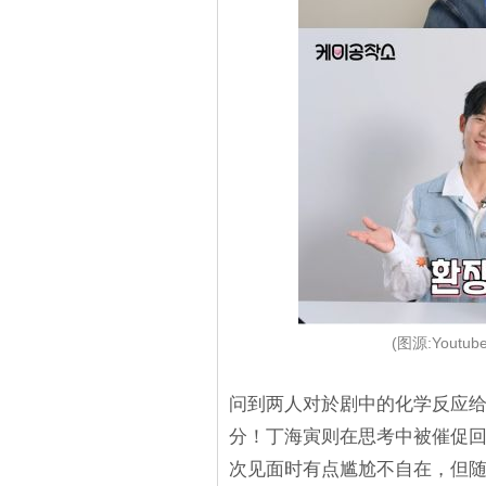
(图源:Youtu
问到两人对於剧中的化学反应给几
分！丁海寅则在思考中被催促回
次见面时有点尴尬不自在，但