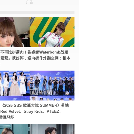
广告
不再比拼露肉！崔睿娜Waterbomb战服
包紧紧」获好评，逆向操作炸翻全网：根本
士
2026 SBS 歌谣大战 SUMMER》蓝地
d Velvet、Stray Kids、ATEEZ、
等爱豆登场