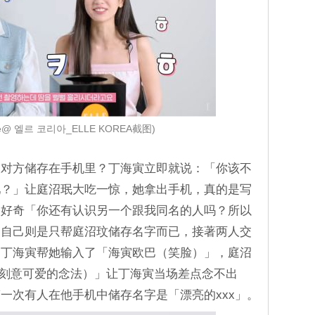
be@ 엘르 코리아_ELLE KOREA截图)
被对方储存在手机里？丁海寅立即就说：「你该不
吧？」让庭沼珉大吃一惊，她拿出手机，真的是写
寅好奇「你还有认识另一个跟我同名的人吗？所以
寅自己则是只帮庭沼玟储存名字而已，接著两人交
，丁海寅帮她输入了「海寅欧巴（笑脸）」，庭沼
沼玟刻意可爱的念法）」让丁海寅当场差点念不出
一次有人在他手机中储存名字是「漂亮的xxx」。