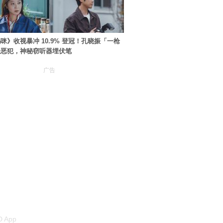
咪》收视暴冲 10.9% 登冠！孔晓振「一枪
极恶犯，神秘窃听器埋伏笔
广告
 App