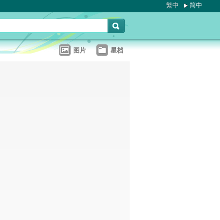
繁中
简中
图片
星档