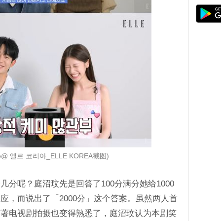
be@ 엘르 코리아_ELLE KOREA截图)
分呢？庭沼玟先是回答了100分满分她给1000
应，而说出了「2000分」这个答案。虽然两人首
随著电视剧拍摄也变得熟悉了，庭沼玟认为本剧笑