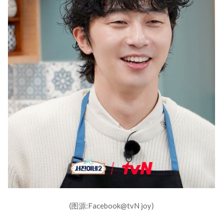
(图源:Facebook@tvN joy)