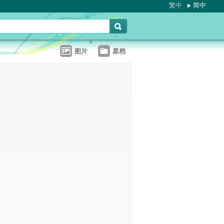
繁中
简中
图片
星档