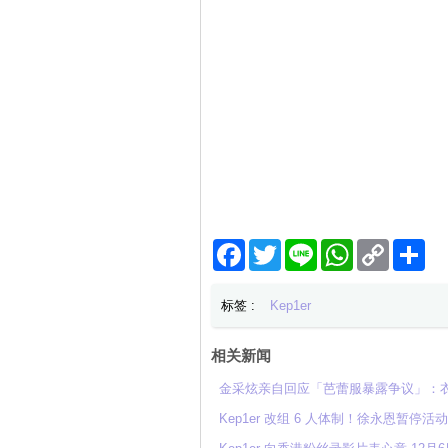
Facebook
Twitter
Line
WhatsApp
Copy
分
Link
享
标签 :
Kep1er
相关新闻
金采炫亲自回应「芭蕾服暴露争议」：
Kep1er 改组 6 人体制！徐永恩暂停