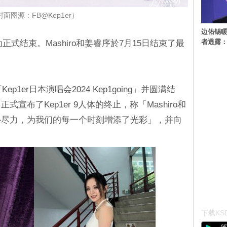
封面图源：FB@Kep1er）
边佑锡
者透露
活动正式结束。Mashiro和姜睿序於7月15日结束了最
ep1er日本演唱会2024 Kep1going」并圆满结
宣布了Kep1er 9人体的终止，称「Mashiro和
心尽力，为我们的每一个时刻增添了光彩」，并向
下载KSD