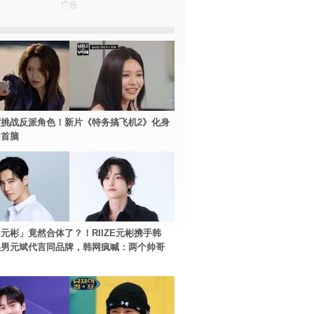
广告
挑战反派角色！新片《特务搞飞机2》化身
团首脑
元彬」竟然合体了？！RIIZE元彬携手韩
美男元斌代言同品牌，韩网疯喊：两个帅哥