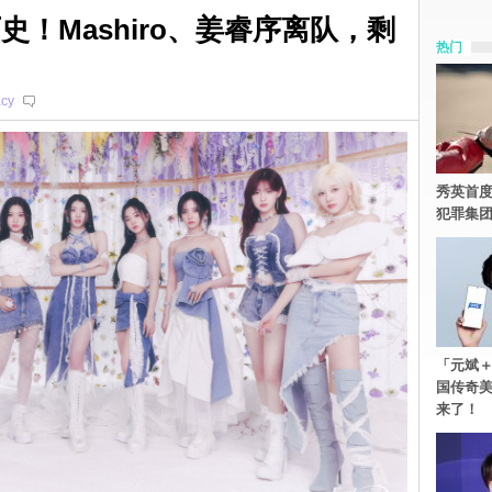
成历史！Mashiro、姜睿序离队，剩
热门
acy
秀英首度
犯罪集
「元斌＋
国传奇
来了！