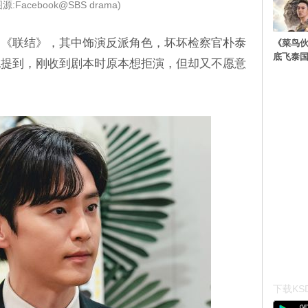
源:Facebook@SBS drama)
剧《联结》，其中饰演反派角色，坏坏检察官朴泰
《菜鸟
底飞泰
也提到，刚收到剧本时原本想拒演，但却又不愿意
下载KSD