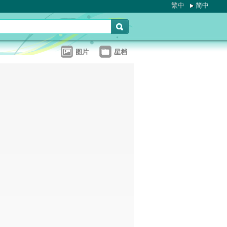
繁中
简中
图片
星档