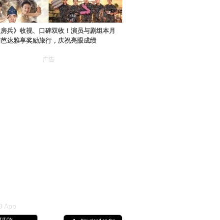
伙房兵》收视、口碑双收！演员与剧组本月
国芭达雅享奖励旅行，庆祝亮眼成绩
广告
 App