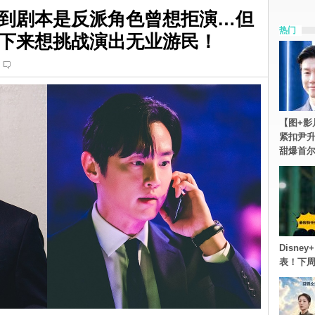
到剧本是反派角色曾想拒演…但
热门
下来想挑战演出无业游民！
【图+影
紧扣尹升
甜爆首
Disn
表！下