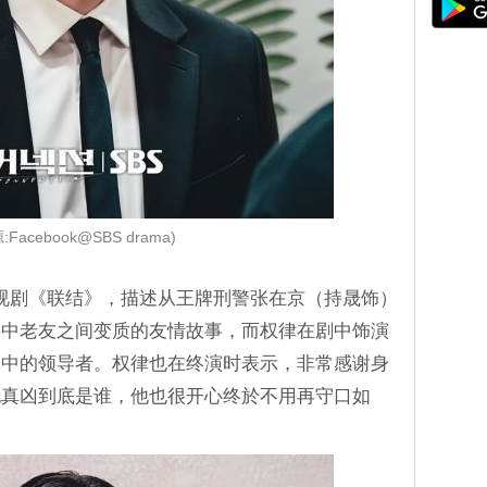
:Facebook@SBS drama)
电视剧《联结》，描述从王牌刑警张在京（持晟饰）
高中老友之间变质的友情故事，而权律在剧中饰演
体中的领导者。权律也在终演时表示，非常感谢身
他真凶到底是谁，他也很开心终於不用再守口如