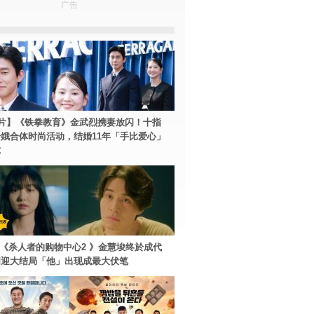
广告
片】《铁拳教育》金武烈携妻放闪！十指
娥合体时尚活动，结婚11年「手比爱心」
尔
ey+《杀人者的购物中心2 》金慧埈终於成代
周迎大结局「他」出现成最大伏笔