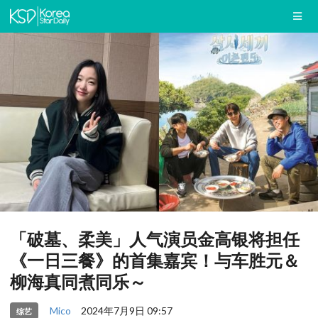
「破墓、柔美」人气演员金高银将担任
《一日三餐》的首集嘉宾！与车胜元＆
柳海真同煮同乐～
Mico
2024年7月9日 09:57
综艺