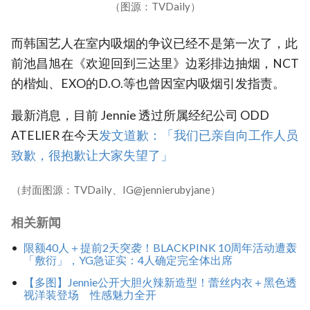
（图源：TVDaily）
而韩国艺人在室内吸烟的争议已经不是第一次了，此
前池昌旭在《欢迎回到三达里》边彩排边抽烟，NCT
的楷灿、EXO的D.O.等也曾因室内吸烟引发指责。
最新消息，目前 Jennie 透过所属经纪公司 ODD
ATELIER 在今天
发文道歉：「我们已亲自向工作人员
致歉，很抱歉让大家失望了」
（封面图源：TVDaily、IG@jennierubyjane）
相关新闻
限额40人＋提前2天突袭！BLACKPINK 10周年活动遭轰
「敷衍」，YG急证实：4人确定完全体出席
【多图】Jennie公开大胆火辣新造型！蕾丝内衣＋黑色透
视洋装登场 性感魅力全开