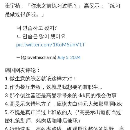
崔宇植：「你来之前练习过吧？」 高旻示：「练习
是做过很多啦。」
너 연습하고 왔지?
ㄴ 연습은 많이 했어요
pic.twitter.com/1KuM5unV1T
— (@lovethisdrama)
July 5, 2024
韩国网友评论：
1. 做生意的综艺就该这样才对！
2. 作为餐厅老板，这就是我想要的兼职生...
3. 那个刨丝器还是高旻示带来的kkk真的很会做事
4. 高旻示来错地方了，应该去白种元大叔那里啊kkk
5. 不愧是真正当过上班族的人（*高旻示出道前当过
婚礼策划师、烤肉店咖啡店兼职）
6. 行动速度、高效率路线、纵观厨房整体的视野，高