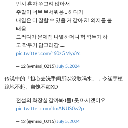
민시 혼자 쭈그려 앉아서
주말이 너무 무서워용 .. 하다가
내일은 더 잘할 수 있을 거 같아요! 의지를 불
태움
그러다가 문제점 나열하더니 헉 깍두기 하
고 깍두기 담그러감 .....
pic.twitter.com/r60zGMyxYc
— 12 (@minsi_0215)
July 5, 2024
传说中的「担心去洗手间所以没敢喝水」，令崔宇植
跪地不起、自愧不如XD
전설의 화장실 갈까봐 (물) 못 마시겠어요
pic.twitter.com/dmANUS0w2p
— 12 (@minsi_0215)
July 5, 2024