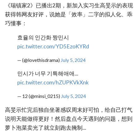
《瑞镇家2》已播出2期，新加入实习生高旻示的表现
获得韩网友好评，说她是「效率」二字的拟人化、乖
巧懂事：
효율의 인간화 짱민시
pic.twitter.com/YD5EzoKYRd
— (@lovethisdrama)
July 5, 2024
민시가 너무 기특해애애...
pic.twitter.com/hZUPKVkXnk
— 12 (@minsi_0215)
July 5, 2024
高旻示忙完后独自坐著感叹周末好可怕，给自己打气
说明天能做得更好！然后盘点今天遇到的问题，想到
萝卜泡菜卖光了就立刻跑去腌制...