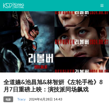
全道嬿&池昌旭&林智妍《左轮手枪》8
月7日重磅上映：演技派同场飙戏
Tracy
2024年6月28日 14:43
电影