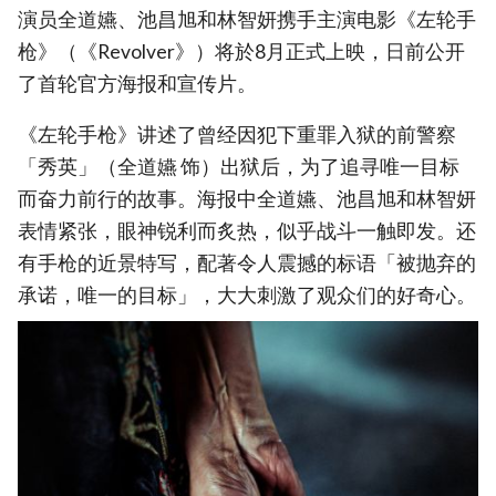
演员全道嬿、池昌旭和林智妍携手主演电影《左轮手
枪》（《Revolver》）将於8月正式上映，日前公开
了首轮官方海报和宣传片。
《左轮手枪》讲述了曾经因犯下重罪入狱的前警察
「秀英」（全道嬿 饰）出狱后，为了追寻唯一目标
而奋力前行的故事。海报中全道嬿、池昌旭和林智妍
表情紧张，眼神锐利而炙热，似乎战斗一触即发。还
有手枪的近景特写，配著令人震撼的标语「被抛弃的
承诺，唯一的目标」，大大刺激了观众们的好奇心。