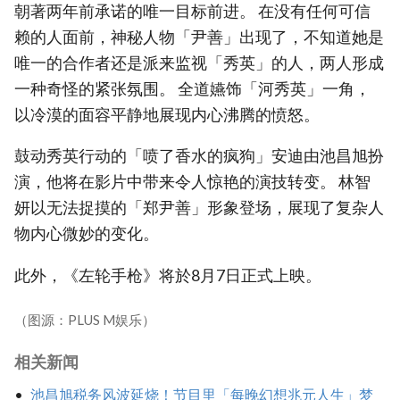
朝著两年前承诺的唯一目标前进。 在没有任何可信
赖的人面前，神秘人物「尹善」出现了，不知道她是
唯一的合作者还是派来监视「秀英」的人，两人形成
一种奇怪的紧张氛围。 全道嬿饰「河秀英」一角，
以冷漠的面容平静地展现内心沸腾的愤怒。
鼓动秀英行动的「喷了香水的疯狗」安迪由池昌旭扮
演，他将在影片中带来令人惊艳的演技转变。 林智
妍以无法捉摸的「郑尹善」形象登场，展现了复杂人
物内心微妙的变化。
此外，《左轮手枪》将於8月7日正式上映。
（图源：PLUS M娱乐）
相关新闻
池昌旭税务风波延烧！节目里「每晚幻想兆元人生」梦