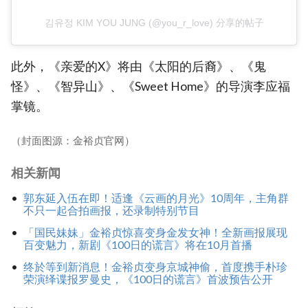
김유정 KIM YOU JUNG (@you_r_love) 分享的帖子
此外，《亲爱的X》将由《太阳的后裔》、《鬼
怪》、《智异山》、《Sweet Home》的导演李应福
掌镜。
（封面图源：金裕贞官网）
相关新闻
郭东延入伍在即！适逢《云画的月光》10周年，主角群
不只一起合拍画报，还录制特别节目
「国民妹妹」金裕贞惊喜变身金发女神！全新画报展现
百变魅力，新剧《100日的谎言》将在10月首播
终於等到新消息！金裕贞变身京城神偷，首度携手朴珍
荣演绎谍报罗曼史，《100日的谎言》首波预告公开