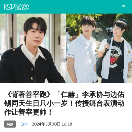
《背著善宰跑》「仁赫」李承协与边佑
锡同天生日只小一岁！传授舞台表演动
作让善宰更帅！
Erin
2024年5月30日 16:18
韩剧