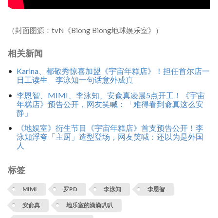
（封面图源：tvN《Biong Biong地球娱乐室》）
相关新闻
Karina、都敬秀惊喜加盟《宇宙年糕店》！担任首尔店一
日工读生 李泳知一句话意外成真
李恩智、MIMI、李泳知、安兪真凌晨5点开工！《宇宙
年糕店》预告公开，网友笑喊：「难得看到兪真这么安
静」
《地娱室》衍生节目《宇宙年糕店》首支预告公开！李
泳知浮夸「主厨」造型登场，网友笑喊：还以为是外国
人
标签
MIMI
罗PD
李泳知
李恩智
安俞真
地乐室的滴滴叭叭