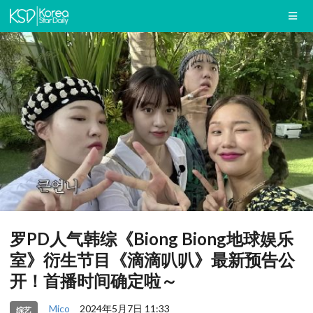
罗PD人气韩综《Biong Biong地球娱乐
室》衍生节目《滴滴叭叭》最新预告公
开！首播时间确定啦～
Mico
2024年5月7日 11:33
综艺