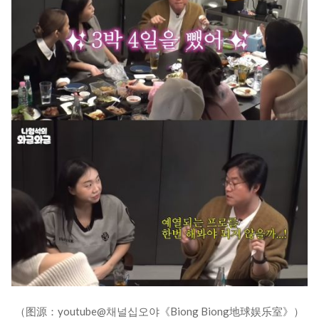
（图源：youtube@채널십오야《Biong Biong地球娱乐室》）