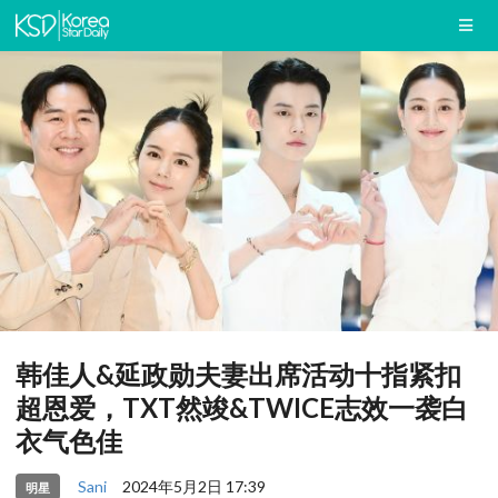
韩佳人&延政勋夫妻出席活动十指紧扣
超恩爱，TXT然竣&TWICE志效一袭白
衣气色佳
Sani
2024年5月2日 17:39
明星