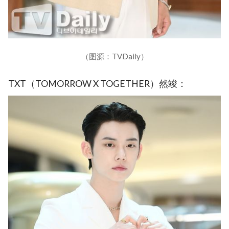
（图源：TVDaily）
TXT（TOMORROW X TOGETHER）然竣：