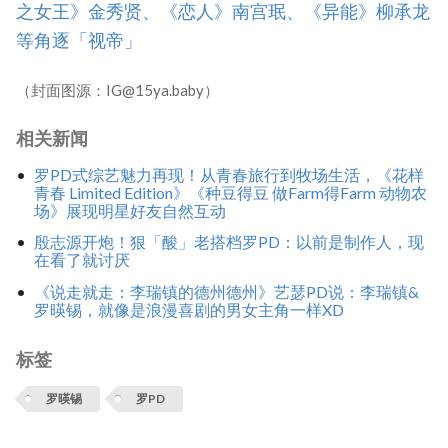
之女王》金秀贤、《恋人》南宫珉、《异能》柳承龙
等角逐「视帝」
（封面图源：IG@15ya.baby）
相关新闻
罗PD式综艺魅力再现！从青春旅行到牧场生活，《花样
青春 Limited Edition》《种豆得豆 做Farm得Farm 动物农
场》展现明星好友自然互动
殷志源开炮！狠「酸」老搭档罗PD：以前是制作人，现
在看了就讨厌
《说走就走：李瑞镇的德州德州》艺瑟PD说：李瑞镇&
罗暎锡，就像是浪漫喜剧的男女主角一样XD
标签
罗暎锡
罗PD