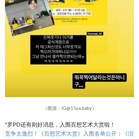
（图源：IG@15ya.baby）
*罗PD还有则好消息，入围百想艺术大赏啦！
‎竞争太激烈！《百想艺术大赏》入围名单公开：《泪