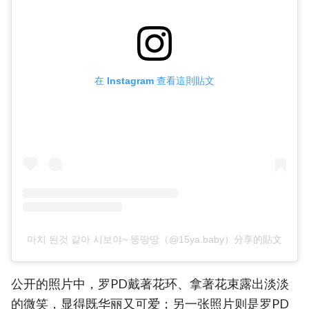
在 Instagram 查看這則貼文
마치 된것 같아 시보야~ 뚱땅땅（@15ya.baby）分享的貼文
公开的照片中，罗PD戴著花环、拿著花束露出淡淡
的微笑，显得既华丽又可爱；另一张照片则是罗PD