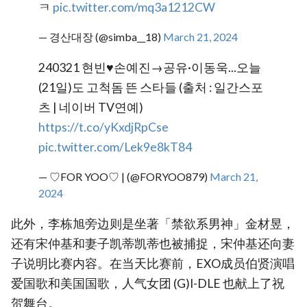
ㅋ
pic.twitter.com/mq3a1212CW
— 경산대장 (@simba__18)
March 21, 2024
240321 현빈♥손예진→공유·이동욱...오늘
(21일)도 고척돔 뜬 스타들 (출처 : 일간스포
츠 | 네이버 TV연예)
https://t.co/yKxdjRpCse
pic.twitter.com/Lek9e8kT84
— ♡FOR YOO♡ | (@FORYOO879)
March 21,
2024
此外，李栋旭旁边则是坐著「禁欲系男神」金材昱，
还有宋仲基和妻子凯蒂凯蒂也被捕捉，宋仲基还向妻
子说明比赛内容。在当天比赛前，EXO成员伯贤演唱
爱国歌和美国国歌，人气女团 (G)I-DLE 也献上了祝
贺舞台。