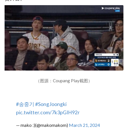
（图源：Coupang Play截图）
#송중기
#SongJoongki
pic.twitter.com/7k3pGIH92r
— mako :)(@makomakom)
March 21, 2024