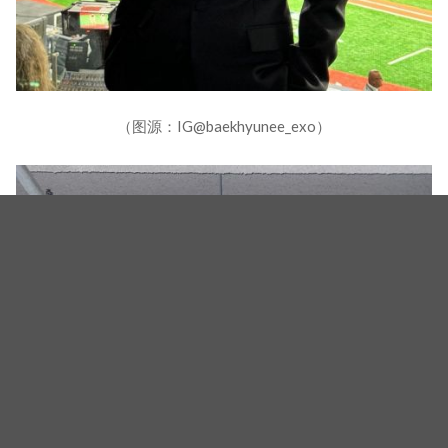
（图源：IG@baekhyunee_exo）