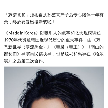
「刺猬爸爸」炫彬自从孙艺真产子后专心陪伴一年有
余，终於要复出接新戏啦！
《Made in Korea》以吸引人的叙事和弘大规模讲述
1970年代贯通韩国近现代历史的重大事件，由《万
恶新世界（寒流黑金）》《毒枭（毒王）》《南山的
部长们》导演禹民镐执导，也是炫彬和禹导在《哈尔
滨》之后第二次合作。