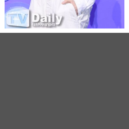
KYUNGMIN（图源：TVDaily）
组合名称「TWS」为「TWENTY FOUR SEVEN
WITH US」的缩写，24/7是一个英语片语，意思为一
天24小时、一周7天即无时无刻，具有「永远与TWS
在一起」的含义。他们也是PLEDIS娱乐继
SEVENTEEN 之后，时隔快九年才推出的新男团。