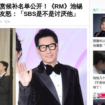
大赏候补名单公开！《RM》池锡
热门
友怒：「SBS是不是讨厌他」
an
6
限额40人
动遭轰「
短短几十
《不是
待了！