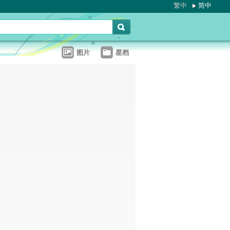
繁中
简中
图片
星档