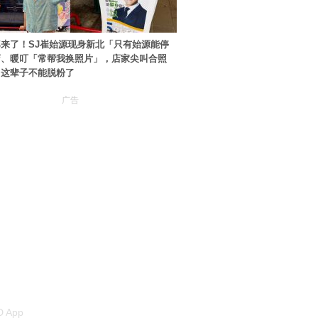
来了！SJ崔始源现身新北「只有始源能停
店、暖叮「常帮我换照片」，店家尖叫合照
：这辈子不能脱粉了
广告
 App