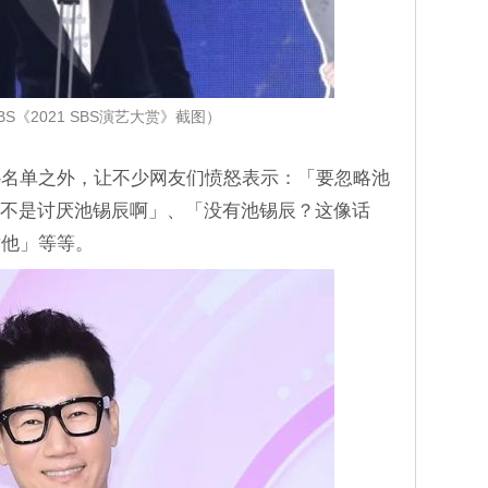
S《2021 SBS演艺大赏》截图）
补名单之外，让不少网友们愤怒表示：「要忽略池
是不是讨厌池锡辰啊」、「没有池锡辰？这像话
对他」等等。