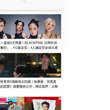
广告
＋提前2天突袭！BLACKPINK 10周年活
敷衍」，YG急证实：4人确定完全体出席
秒竟有6场吻戏太犯规！徐康俊、安恩真
你的恋爱》甜蜜预告公开，网友直呼：太期