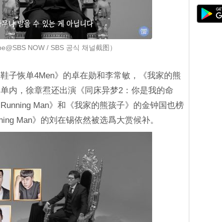
e@SBS NOW / SBS 공식 채널截图）
鞋子恢单4Men》的卓在勋和李常敏，《我家的熊
单内，徐章焄还出演《同床异梦2：你是我的命
nning Man》和《我家的熊孩子》的金钟国也榜
ing Man》的刘在锡依然被选爲大赏候补。