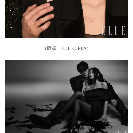
（图源：ELLE KOREA）