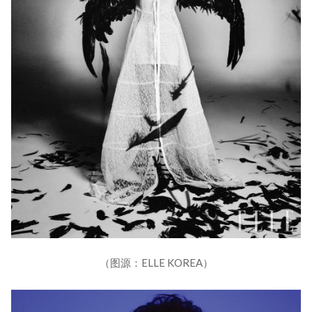
（图源：ELLE KOREA）