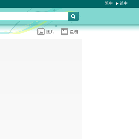
繁中
简中
图片
星档