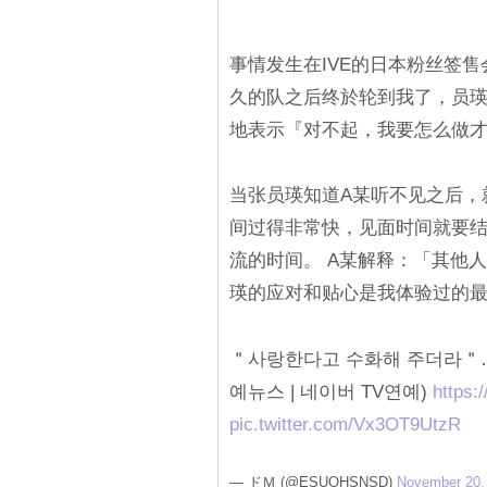
事情发生在IVE的日本粉丝签
久的队之后终於轮到我了，员瑛
地表示『对不起，我要怎么做才
当张员瑛知道A某听不见之后，
间过得非常快，见面时间就要
流的时间。 A某解释：「其他
瑛的应对和贴心是我体验过的
＂사랑한다고 수화해 주더라＂…日
예뉴스 | 네이버 TV연예)
https:
pic.twitter.com/Vx3OT9UtzR
— ドＭ (@ESUOHSNSD)
November 20,