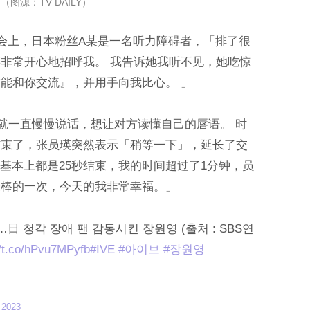
（图源：TV DAILY）
售会上，日本粉丝A某是一名听力障碍者，「排了很
非常开心地招呼我。 我告诉她我听不见，她吃惊
能和你交流』，并用手向我比心。 」
就一直慢慢说话，想让对方读懂自己的唇语。 时
结束了，张员瑛突然表示「稍等一下」，延长了交
人基本上都是25秒结束，我的时间超过了1分钟，员
最棒的一次，今天的我非常幸福。」
 청각 장애 팬 감동시킨 장원영 (출처 : SBS연
//t.co/hPvu7MPyfb
#IVE
#아이브
#장원영
 2023