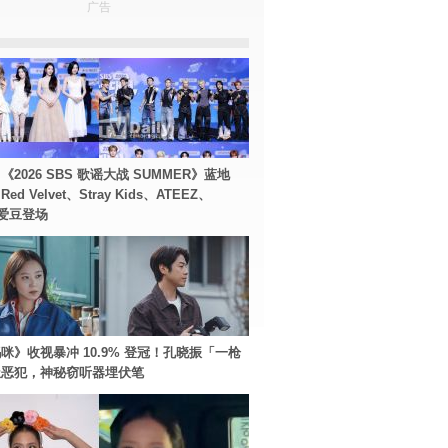
广告
2026 SBS 歌谣大战 SUMMER》蓝地
d Velvet、Stray Kids、ATEEZ、
等爱豆登场
咪》收视暴冲 10.9% 登冠！孔晓振「一枪
极恶犯，神秘窃听器埋伏笔