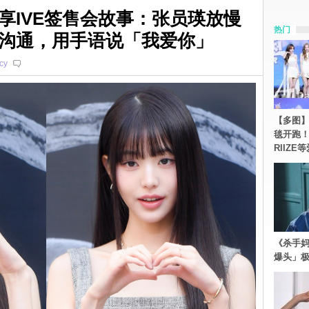
享IVE签售会故事：张员瑛放慢
热门
沟通，用手语说「我爱你」
cy
【多图】《
毯开跑！Re
RIIZE
《杀手妈
爆头」