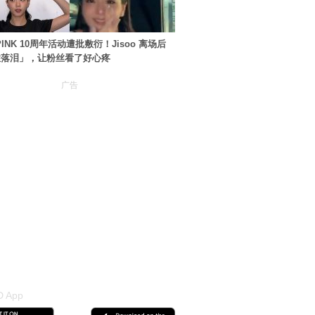
PINK 10周年活动遭批敷衍！Jisoo 离场后
住落泪」，让粉丝看了好心疼
广告
 App