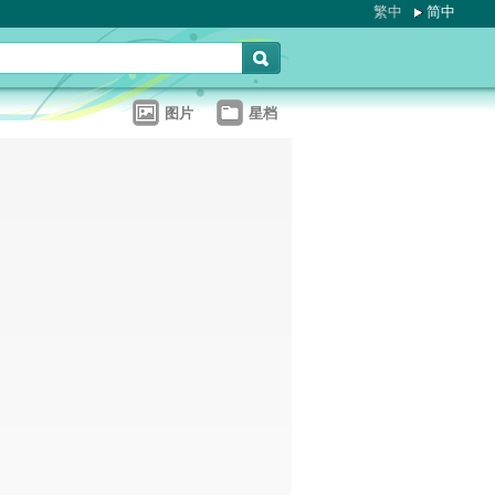
繁中
简中
图片
星档