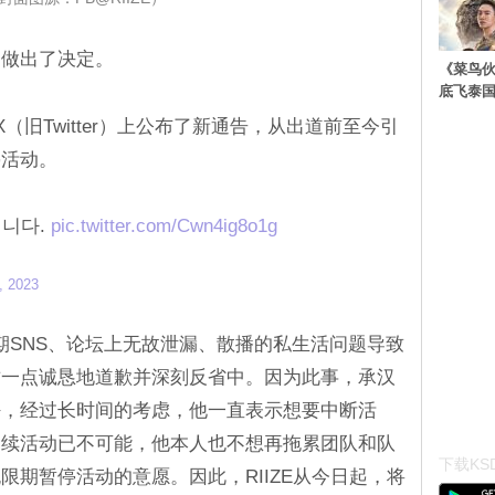
留做出了决定。
《菜鸟
底飞泰
X（旧Twitter）上公布了新通告，从出道前至今引
停活动。
입니다.
pic.twitter.com/Cwn4ig8o1g
, 2023
期SNS、论坛上无故泄漏、散播的私生活问题导致
这一点诚恳地道歉并深刻反省中。因为此事，承汉
任，经过长时间的考虑，他一直表示想要中断活
延续活动已不可能，他本人也不想再拖累团队和队
下载KSD
限期暂停活动的意愿。因此，RIIZE从今日起，将