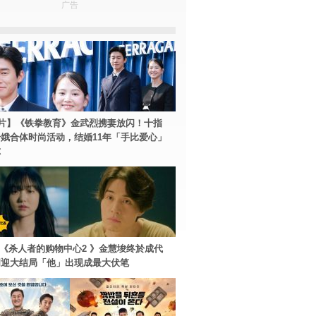
广告
片】《铁拳教育》金武烈携妻放闪！十指
娥合体时尚活动，结婚11年「手比爱心」
尔
ey+《杀人者的购物中心2 》金慧埈终於成代
周迎大结局「他」出现成最大伏笔