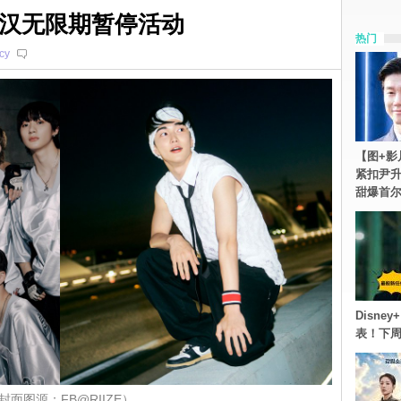
E承汉无限期暂停活动
热门
cy
【图+影
紧扣尹升
甜爆首
Disn
表！下
封面图源：FB@RIIZE）