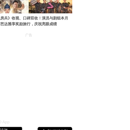
伙房兵》收视、口碑双收！演员与剧组本月
国芭达雅享奖励旅行，庆祝亮眼成绩
广告
 App