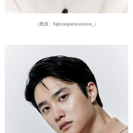
（图源：X@companysoosoo_）