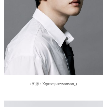
（图源：X@companysoosoo_）