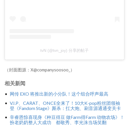
tvN (@tvn_joy) 分享的帖子
（封面图源：X@companysoosoo_）
相关新闻
网传 EXO 将推出新的小分队！这个组合呼声最高
V.I.P、CARAT、ONCE全来了！10大K-pop粉丝团领袖
登《Fandom Stage》厮杀：扛大炮、刷音源通通变关卡
辛睿恩惊喜现身《种豆得豆 做Farm得Farm 动物农场》！
扮老奶奶整人大成功 都敬秀、李光洙当场笑翻