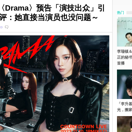
歌〈Drama〉预告「演技出众」引
热门
评：她直接当演员也没问题～
co
李瑞镇＆
正的秘书
首播
「李升
光，搬家