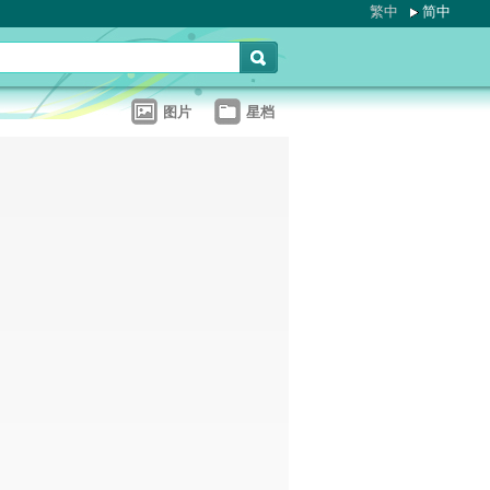
繁中
简中
图片
星档