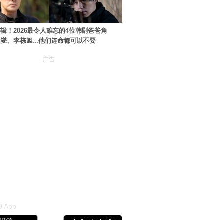
辑！2026最令人难忘的4位韩剧爸爸角
燮、李栋旭...他们连命都可以不要
广告
 App