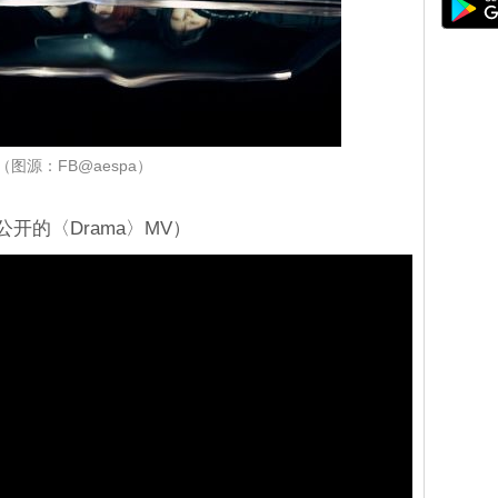
（图源：FB@aespa）
 公开的〈Drama〉MV）