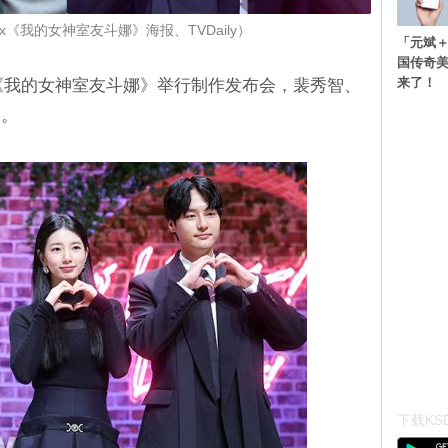
lix《我的女神室友斗娜》海报、TVDaily）
「元斌＋
国传奇
来了！
创系列《我的女神室友斗娜》举行制作发布会，裴秀智、
动。
下载KSD