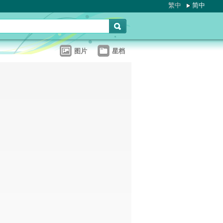
繁中
简中
图片
星档