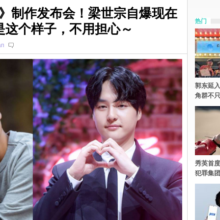
》制作发布会！梁世宗自爆现在
热门
是这个样子，不用担心～
an
郭东延入
角群不
秀英首度
犯罪集