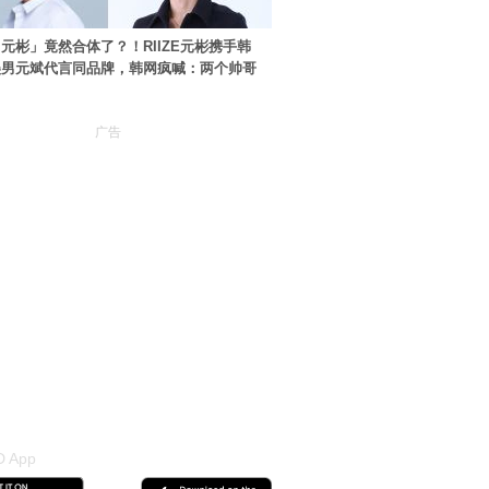
元彬」竟然合体了？！RIIZE元彬携手韩
美男元斌代言同品牌，韩网疯喊：两个帅哥
广告
 App