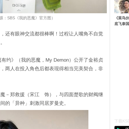
《菜鸟
源：SBS《我的恶魔》官方图）
底飞泰
力，还有眼神交流都很棒啊！过程让人嘴角不自觉
了。
魔有约》（我的恶魔，My Demon）公开了金裕贞
片，两人在投入角色后都表现得相当完美契合，非
恶魔－郑救援（宋江 饰），与四面楚歌的财阀继
之间的「异种」刺激同居罗曼史。
下载KSD