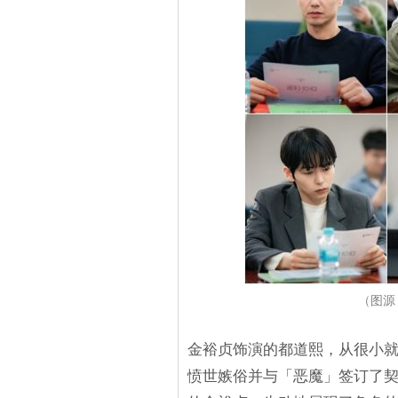
（图源
金裕贞饰演的都道熙，从很小
愤世嫉俗并与「恶魔」签订了