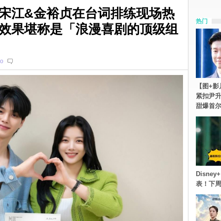
宋江&金裕贞在台词排练现场热
热门
效果堪称是「浪漫喜剧的顶级组
o
【图+影
紧扣尹升
甜爆首
Disn
表！下