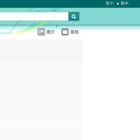
繁中
简中
图片
星档