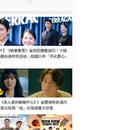
广告
片】《铁拳教育》金武烈携妻放闪！十指
娥合体时尚活动，结婚11年「手比爱心」
尔
ey+《杀人者的购物中心2 》金慧埈终於成代
周迎大结局「他」出现成最大伏笔