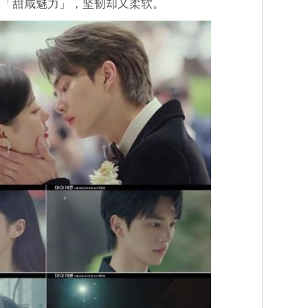
的「甜咸魅力」，坚韧却又柔软。