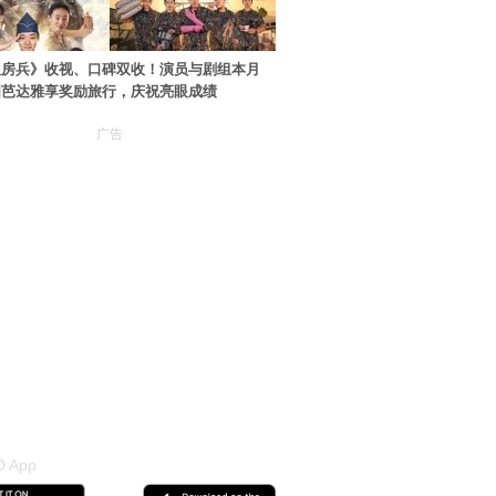
伙房兵》收视、口碑双收！演员与剧组本月
国芭达雅享奖励旅行，庆祝亮眼成绩
广告
 App