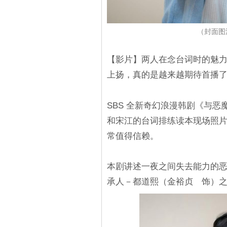
（封面图
【影片】两人在念台词时的魅
上扬，真的是越来越期待首播
SBS 全新奇幻浪漫韩剧《与恶
和宋江的台词排练读本现场照
常值得信赖。
本剧讲述一夜之间失去能力的
承人－都道熙（金裕贞 饰）