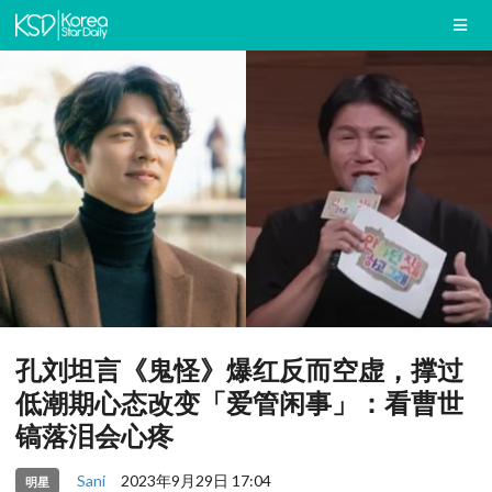
孔刘坦言《鬼怪》爆红反而空虚，撑过
低潮期心态改变「爱管闲事」：看曹世
镐落泪会心疼
Sani
2023年9月29日 17:04
明星