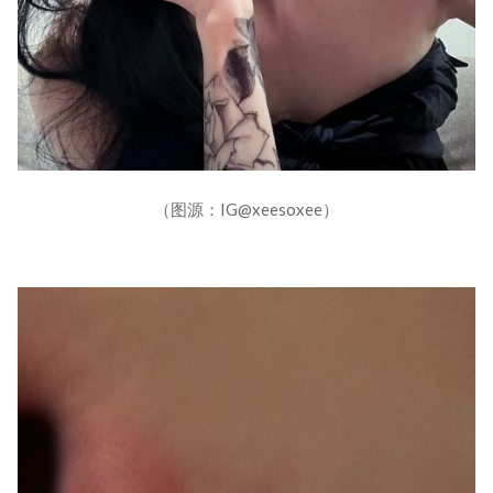
（图源：IG@xeesoxee）