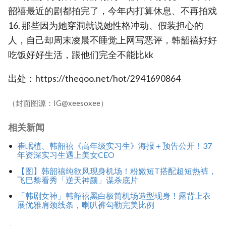
韶禧最近的剧都拍完了，今年内打算休息、不再拍戏
16. 那些因为她穿洞就说她性格冲动、假装担心的
人，自己却周末凌晨不睡觉上网写恶评，韩韶禧好好
吃饭好好生活，跟他们完全不能比kk
出处：https://theqoo.net/hot/2941690864
（封面图源：IG@xeesoxee）
相关新闻
崔岷植、韩韶禧《高年级实习生》海报＋预告公开！37
年资深实习生遇上美女CEO
【图】韩韶禧纯欲风现身机场！粉嫩短T搭配超短热裤，
飞巴黎看秀「逆天神颜」谋杀底片
「韩剧女神」韩韶禧黑白极简机场造型现身！露背上衣
展优雅肩颈线条，喇叭裤勾勒完美比例