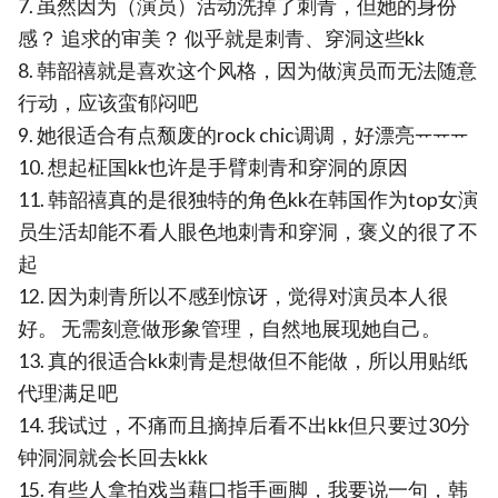
7. 虽然因为（演员）活动洗掉了刺青，但她的身份
感？ 追求的审美？ 似乎就是刺青、穿洞这些kk
8. 韩韶禧就是喜欢这个风格，因为做演员而无法随意
行动，应该蛮郁闷吧
9. 她很适合有点颓废的rock chic调调，好漂亮ᅲᅲᅲ
10. 想起柾国kk也许是手臂刺青和穿洞的原因
11. 韩韶禧真的是很独特的角色kk在韩国作为top女演
员生活却能不看人眼色地刺青和穿洞，褒义的很了不
起
12. 因为刺青所以不感到惊讶，觉得对演员本人很
好。 无需刻意做形象管理，自然地展现她自己。
13. 真的很适合kk刺青是想做但不能做，所以用贴纸
代理满足吧
14. 我试过，不痛而且摘掉后看不出kk但只要过30分
钟洞洞就会长回去kkk
15. 有些人拿拍戏当藉口指手画脚，我要说一句，韩