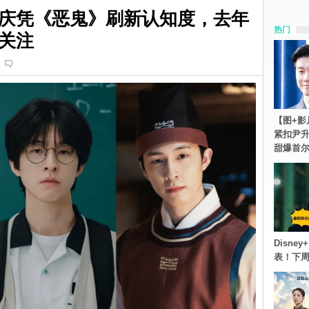
庆凭《恶鬼》刷新认知度，去年
热门
关注
【图+影
紧扣尹升
甜爆首
Disn
表！下