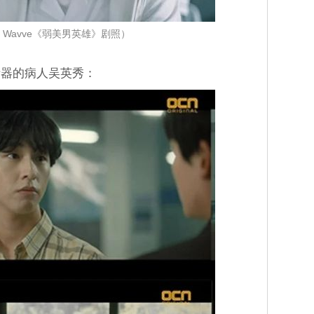
Wavve《弱美男英雄》剧照）
听器的病人吴英秀：