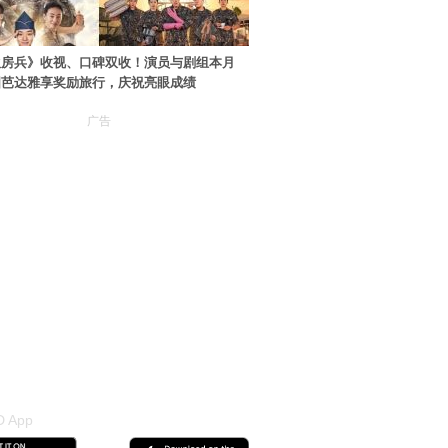
伙房兵》收视、口碑双收！演员与剧组本月
国芭达雅享奖励旅行，庆祝亮眼成绩
广告
 App