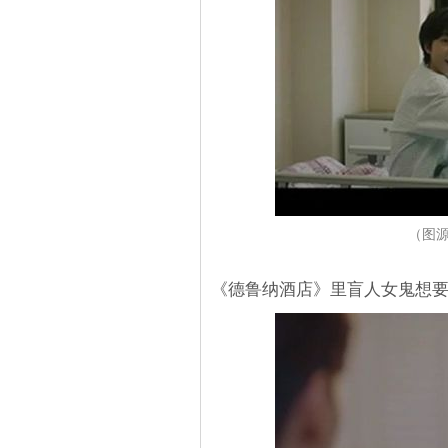
（图源
《德鲁纳酒店》里盲人女鬼想