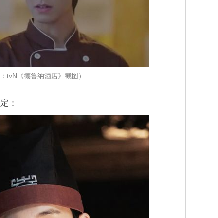
：tvN《德鲁纳酒店》截图）
崔定：