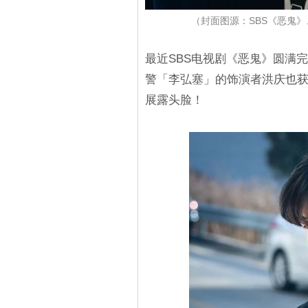
（封面图源：SBS《恶鬼》
最近SBS电视剧《恶鬼》圆满
警「李弘塞」的饰演者洪庆也获
展露头脸！