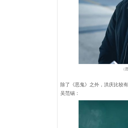
（
除了《恶鬼》之外，洪庆比较
吴范锡：