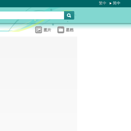
繁中
简中
图片
星档