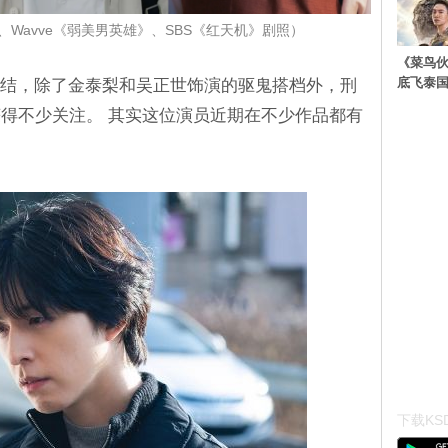
、Wavve《弱美男英雄》、SBS《红天机》剧照）
《菜鸟
底飞泰
完结，除了金泰梨和吴正世饰演的驱鬼搭档外，刑
得不少关注。 其实这位演员近期在不少作品都有
下载KSD