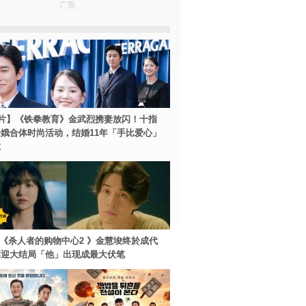
广告
片】《铁拳教育》金武烈携妻放闪！十指
娥合体时尚活动，结婚11年「手比爱心」
尔
ey+《杀人者的购物中心2 》金慧埈终於成代
周迎大结局「他」出现成最大伏笔