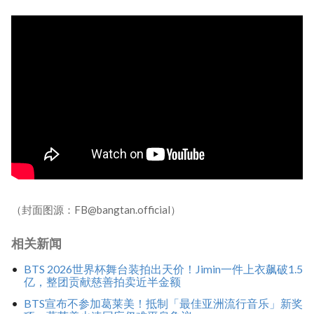
（封面图源：FB@bangtan.official）
相关新闻
BTS 2026世界杯舞台装拍出天价！Jimin一件上衣飙破1.5
亿，整团贡献慈善拍卖近半金额
BTS宣布不参加葛莱美！抵制「最佳亚洲流行音乐」新奖