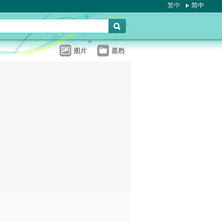
繁中
简中
图片
星档