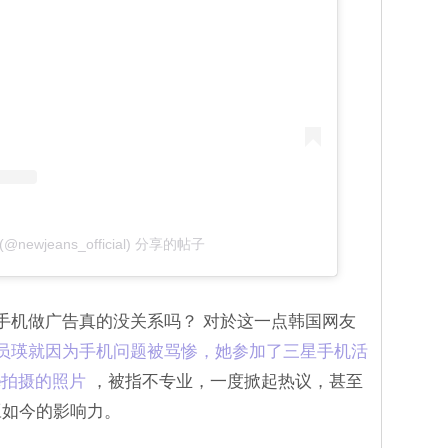
(@newjeans_official) 分享的帖子
地为手机做广告真的没关系吗？ 对於这一点韩国网友
张员瑛就因为手机问题被骂惨，她参加了三星手机活
e拍摄的照片
，被指不专业，一度掀起热议，甚至
豆如今的影响力。