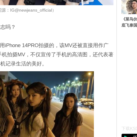
：IG@newjeans_official）
《菜鸟
底飞泰
标志吗？
是用iPhone 14PRO拍摄的，该MV还被直接用作广
手机拍摄MV，不仅宣传了手机的高清图，还代表著
手机记录生活的美好。
下载KSD