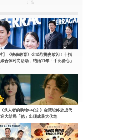
广告
片】《铁拳教育》金武烈携妻放闪！十指
娥合体时尚活动，结婚11年「手比爱心」
尔
ey+《杀人者的购物中心2 》金慧埈终於成代
周迎大结局「他」出现成最大伏笔