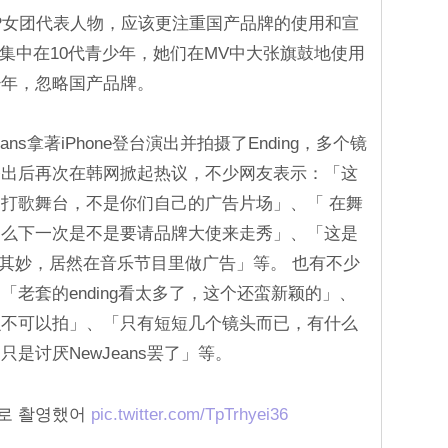
OP女团代表人物，应该更注重国产品牌的使用和宣
丝层集中在10代青少年，她们在MV中大张旗鼓地使用
少年，忽略国产品牌。
ns拿著iPhone登台演出并拍摄了Ending，多个镜
播出后再次在韩网掀起热议，不少网友表示：「这
打歌舞台，不是你们自己的广告片场」、「 在舞
那么下一次是不是要请品牌大使来走秀」、「这是
名其妙，居然在音乐节目里做广告」等。 也有不少
老套的ending看太多了，这个还蛮新颖的」、
么不可以拍」、「只有短短几个镜头而已，有什么
是讨厌NewJeans罢了」等。
ro로 촬영했어
pic.twitter.com/TpTrhyei36