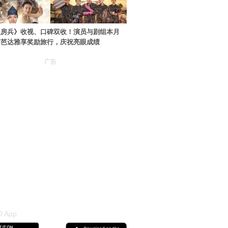
伙房兵》收视、口碑双收！演员与剧组本月
国芭达雅享奖励旅行，庆祝亮眼成绩
广告
 App