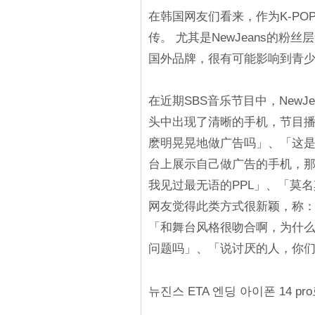
在韩国网友们看来，作为K-P
传。 尤其是NewJeans的粉
国外品牌，很有可能影响到青
在近期SBS音乐节目中，NewJea
头中出现了清晰的手机，节目
麽明晃晃地做广告吗」、「这是
台上展示自己做广告的手机，
我见过最无语的PPL」、「莫
网友觉得此类方式很新颖，称：「
「和舞台风格很吻合啊，为什
问题吗」、「说讨厌的人，你们只
뉴진스 ETA 엔딩 아이폰 14 p