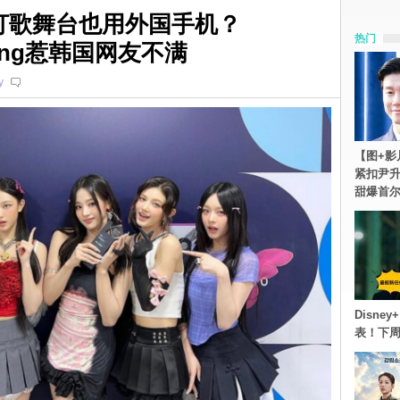
打歌舞台也用外国手机？
热门
ding惹韩国网友不满
y
【图+影
紧扣尹升
甜爆首
Disn
表！下