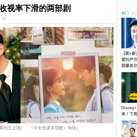
收视率下滑的两部剧
热门
【图+影
紧扣尹升
甜爆首
Disn
表！下
来到王之国》、《今生也请多指教》海报）