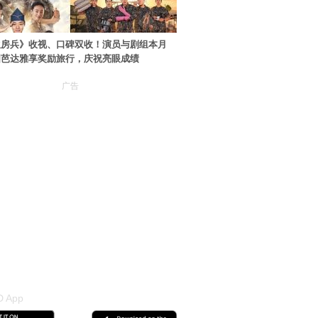
伙房兵》收视、口碑双收！演员与剧组本月
国芭达雅享奖励旅行，庆祝亮眼成绩
广告
 App