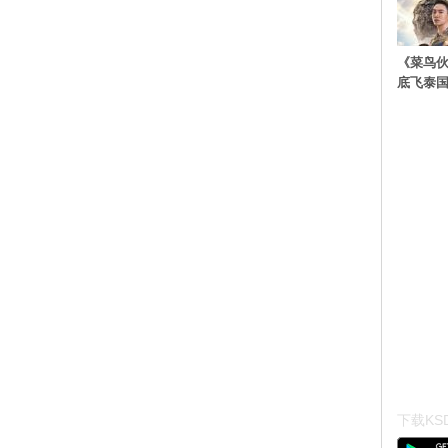
《菜鸟
底飞泰
下载KSD