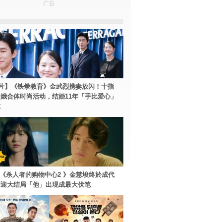
广告
片】《铁拳教育》金武烈携妻放闪！十指
娥合体时尚活动，结婚11年「手比爱心」
尔
ey+《杀人者的购物中心2 》金慧埈终於成代
周迎大结局「他」出现成最大伏笔