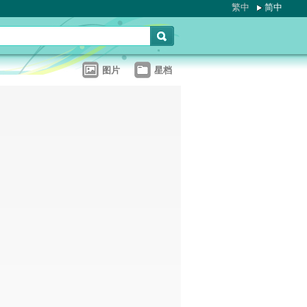
繁中
简中
图片
星档