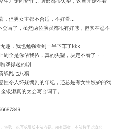
今生》走向奇怪... 两部都很失望，这周开始不看
著，但男女主都不合适，不好看...
~~不会写了，虽然两位演员都很有好感，但实在忍不
点无趣，我也勉强看到一半下车了kkk
事，上周全是你侬我侬，真的失望，决定不看了ᅮᅮ
和吻戏撑起的剧
感情线乱七八糟
老旧感性令人怀疑编剧的年纪，还总是有女生嫉妒的戏
。 金银淑真的太会写台词了。
66687349
请勿抄袭、转载、改写或引述本站内容。如有违者，本站将予以追究