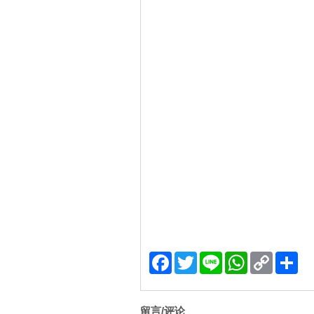
Facebook
Twitter
Line
WhatsApp
Copy
分
Link
享
留言/评论