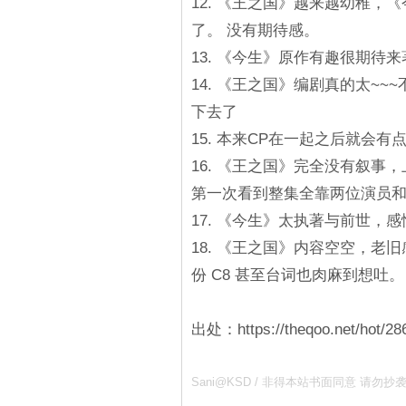
12. 《王之国》越来越幼稚，《
了。 没有期待感。
13. 《今生》原作有趣很期待来
14. 《王之国》编剧真的太~
下去了
15. 本来CP在一起之后就会有
16. 《王之国》完全没有叙
第一次看到整集全靠两位演员
17. 《今生》太执著与前世，
18. 《王之国》内容空空，
份 C8 甚至台词也肉麻到想吐
出处：https://theqoo.net/hot/28
Sani@KSD / 非得本站书面同意 