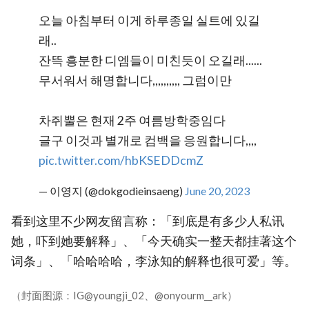
오늘 아침부터 이게 하루종일 실트에 있길
래..
잔뜩 흥분한 디엠들이 미친듯이 오길래......
무서워서 해명합니다,,,,,,,,,, 그럼이만
차쥐뿔은 현재 2주 여름방학중임다
글구 이것과 별개로 컴백을 응원합니다,,,,
pic.twitter.com/hbKSEDDcmZ
— 이영지 (@dokgodieinsaeng)
June 20, 2023
看到这里不少网友留言称：「到底是有多少人私讯
她，吓到她要解释」、「今天确实一整天都挂著这个
词条」、「哈哈哈哈，李泳知的解释也很可爱」等。
（封面图源：IG@youngji_02、@onyourm__ark）