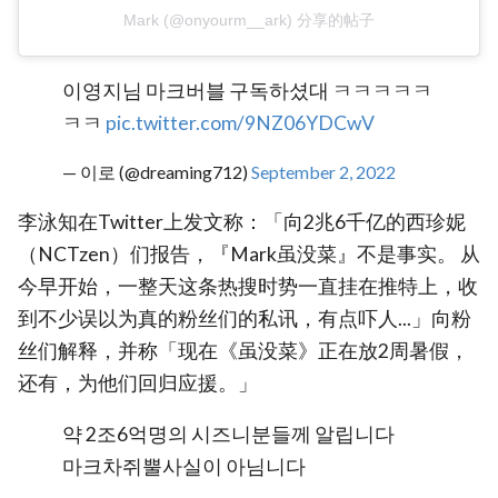
Mark (@onyourm__ark) 分享的帖子
이영지님 마크버블 구독하셨대 ㅋㅋㅋㅋㅋ
ㅋㅋ
pic.twitter.com/9NZ06YDCwV
— 이로 (@dreaming712)
September 2, 2022
李泳知在Twitter上发文称：「向2兆6千亿的西珍妮
（NCTzen）们报告，『Mark虽没菜』不是事实。 从
今早开始，一整天这条热搜时势一直挂在推特上，收
到不少误以为真的粉丝们的私讯，有点吓人...」向粉
丝们解释，并称「现在《虽没菜》正在放2周暑假，
还有，为他们回归应援。」
약 2조6억명의 시즈니분들께 알립니다
마크차쥐뿔사실이 아님니다