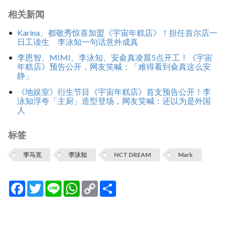
相关新闻
Karina、都敬秀惊喜加盟《宇宙年糕店》！担任首尔店一
日工读生 李泳知一句话意外成真
李恩智、MIMI、李泳知、安兪真凌晨5点开工！《宇宙
年糕店》预告公开，网友笑喊：「难得看到兪真这么安
静」
《地娱室》衍生节目《宇宙年糕店》首支预告公开！李
泳知浮夸「主厨」造型登场，网友笑喊：还以为是外国
人
标签
李马克
李泳知
NCT DREAM
Mark
Facebook
Twitter
Line
WhatsApp
Copy
分
Link
享