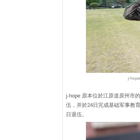
j-ho
j-hope 原本位於江原道原州
伍，并於24日完成基础军事教育
日退伍。