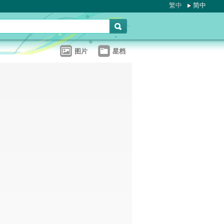
繁中
简中
图片
星档