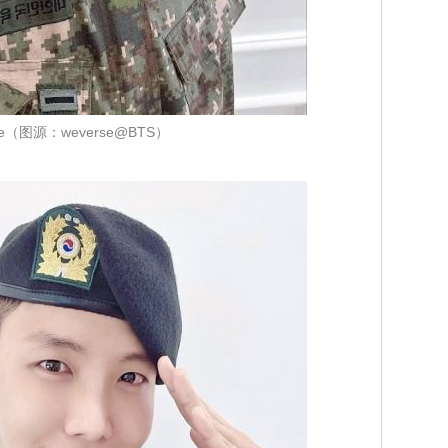
ope（图源：weverse@BTS）