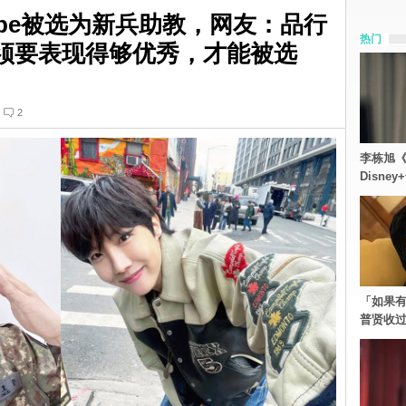
hope被选为新兵助教，网友：品行
热门
须要表现得够优秀，才能被选
2
李栋旭《
Disn
「如果有
普贤收