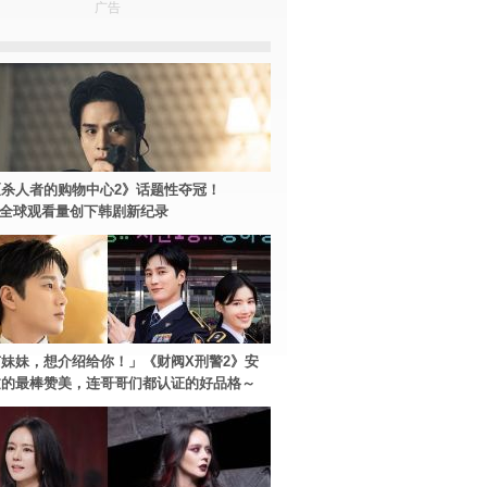
广告
杀人者的购物中心2》话题性夺冠！
ey+全球观看量创下韩剧新纪录
妹妹，想介绍给你！」《财阀X刑警2》安
过的最棒赞美，连哥哥们都认证的好品格～