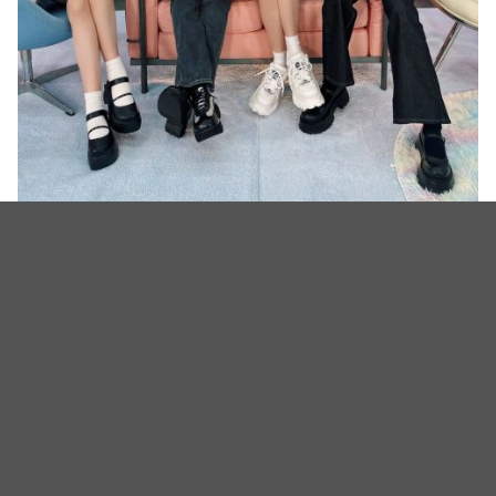
（图源：twitter@aespa_official）
（封面图源：twitter@aespa_official、YouTube@디글 :Diggle
截图）
相关新闻
【影片】aespa 宁宁出席活动！花卉长裙配「黑长直」，
清冷仙气藏不住
K-POP人气组合 aespa 快闪店本周登陆围方 多个沉浸式
打卡位＋独家周边 打造「LEMONADE」世界观 更加推