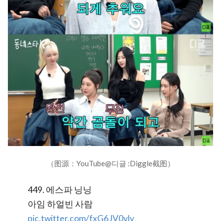
（图源：YouTube@디글 :Diggle截图）
449. 에스파 닝닝
아임 하얼빈 사람
pic.twitter.com/fxG6JV0vlv