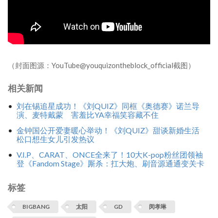
（封面图源：YouTube@youquizontheblock_official截图）
相关新闻
刘在锡追星成功！《刘QUIZ》同框《奥德赛》诺兰导
演、麦特戴蒙 害羞比YA幸福笑容藏不住
金钟国公开爱妻暖心举动！《刘QUIZ》甜谈新婚生活
松口想生女儿引发热议
V.I.P、CARAT、ONCE全来了！10大K-pop粉丝团领袖
登《Fandom Stage》厮杀：扛大炮、刷音源通通变关卡
标签
BIGBANG
太阳
GD
闵孝琳