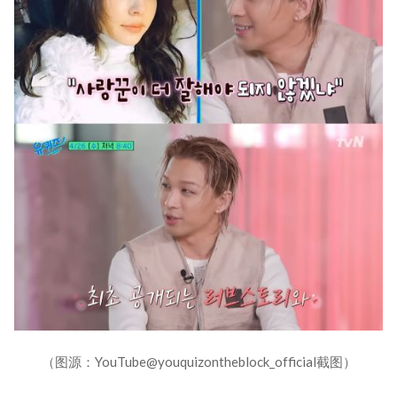
（图源：YouTube@youquizontheblock_official截图）