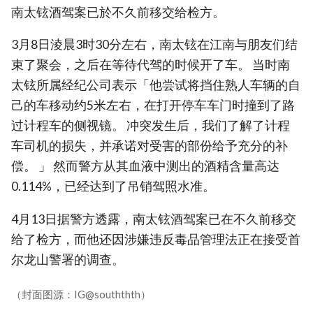
南太铉酒驾案已於不久前移交给检方。
3月8日淩晨3时30分左右，南太铉在江南与朋友们结
束了聚会，之后在等待代驾的时候开了车。 当时南
太铉所属经纪公司表示「他尝试将挡住熟人车辆的自
己的车移动约5米左右，在打开停车车门时撞到了路
过计程车的侧视镜。 冲突发生后，我们了解了计程
车司机的损失，并承诺对受害的部份给予充分的补
偿。 」 然而警方从其血液中测出的酒精含量高达
0.114%，已经达到了吊销驾照水准。
4月13日据警方透露，南太铉酒驾案已在不久前移交
给了检方，而他还因涉嫌违反毒品管理法正在接受首
尔龙山警署的调查。
（封面图源：IG@souththth）